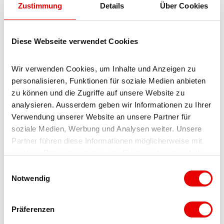
Zustimmung
Details
Über Cookies
Excite 6a+
Secteur Lucky Luke (pas de topo)
Diese Webseite verwendet Cookies
Lucky Luke 7b
Wir verwenden Cookies, um Inhalte und Anzeigen zu 
Rantanplan 7a
personalisieren, Funktionen für soziale Medien anbieten 
zu können und die Zugriffe auf unsere Website zu 
analysieren. Ausserdem geben wir Informationen zu Ihrer 
Verwendung unserer Website an unsere Partner für 
Blatten-Belalp Tourismus
soziale Medien, Werbung und Analysen weiter. Unsere 
Partner führen diese Informationen möglicherweise mit 
weiteren Daten zusammen, die Sie ihnen bereitgestellt 
haben oder die sie im Rahmen Ihrer Nutzung der Dienste 
E
gesammelt haben.
Notwendig
i
Bon à savoir
n
w
Präferenzen
i