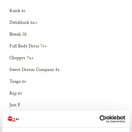
Knick 6c
Zwickback 6a+
Biwak 5b
Full Body Dress 7c+
Chopper 7a+
Sweet Dreem Company 4a
Tango 6c
Rap 6c
Just P
Kaktus 6a+
Zeitlos 6b