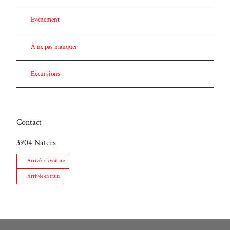
Evénement
À ne pas manquer
Excursions
Contact
3904
Naters
Arrivée en voiture
Arrivée en train