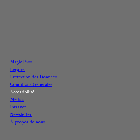
F
I
Y
L
a
n
o
i
c
s
u
n
Magic Pass
e
t
t
k
Légales
b
a
u
e
Protection des Données
o
g
b
d
Conditions Générales
o
r
e
I
Accessibilité
k
a
n
Médias
m
Intranet
Newsletter
À propos de nous