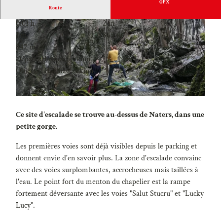
GPX
Route
0:01 h
2 m
1 m
845 m
847 m
Départ: Hutmacherkinn
Objectif: Hutmacherkinn
Ce site d'escalade se trouve au-dessus de Naters, dans une
petite gorge.
Les premières voies sont déjà visibles depuis le parking et
donnent envie d'en savoir plus. La zone d'escalade convainc
avec des voies surplombantes, accrocheuses mais taillées à
l'eau. Le point fort du menton du chapelier est la rampe
fortement déversante avec les voies "Salut Stucru" et "Lucky
Lucy".