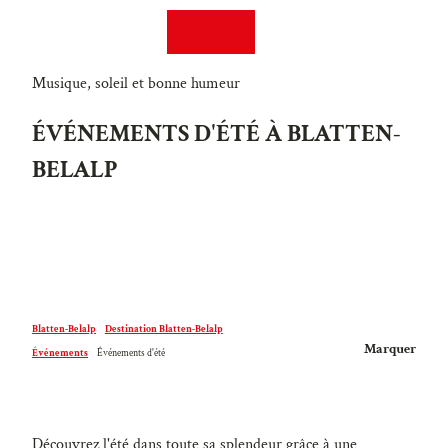
T
DE
EN
o
Recherche
Webcams
Menu
c
o
Musique, soleil et bonne humeur
n
ÉVÉNEMENTS D'ÉTÉ À BLATTEN-
t
e
BELALP
n
t
Blatten-Belalp
Destination Blatten-Belalp
Marquer
Événements
Événements d'été
Découvrez l'été dans toute sa splendeur grâce à une