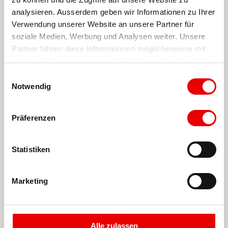
analysieren. Ausserdem geben wir Informationen zu Ihrer 
Verwendung unserer Website an unsere Partner für 
soziale Medien, Werbung und Analysen weiter. Unsere 
Partner führen diese Informationen möglicherweise mit 
weiteren Daten zusammen, die Sie ihnen bereitgestellt 
haben oder die sie im Rahmen Ihrer Nutzung der Dienste 
E
gesammelt haben.
Notwendig
i
n
w
Präferenzen
i
l
l
Statistiken
i
g
Marketing
u
n
g
s
Alle zulassen