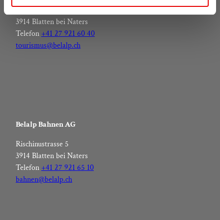
Rischinustrasse 5
w
3914 Blatten bei Naters
a
Telefon
+41 27 921 60 40
h
tourismus@belalp.ch
l
Belalp Bahnen AG
Rischinustrasse 5
3914 Blatten bei Naters
Telefon
+41 27 921 65 10
bahnen@belalp.ch