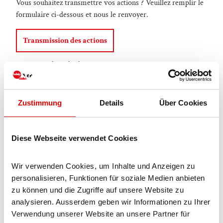
Vous souhaitez transmettre vos actions ? Veuillez remplir le
formulaire ci-dessous et nous le renvoyer.
Transmission des actions
ASSEMBLÉE GÉNÉRALE
La prochaine assemblée générale de Belalp Bahnen AG aura
lieu le mardi 28 octobre 2025 au centre Missione à Naters.
Zustimmung
Details
Über Cookies
Des informations à ce sujet seront communiquées aux
actionnaires en temps voulu.
Diese Webseite verwendet Cookies
Wir verwenden Cookies, um Inhalte und Anzeigen zu 
personalisieren, Funktionen für soziale Medien anbieten 
GENERALVERSAMMLUNG
zu können und die Zugriffe auf unsere Website zu 
La date de la prochaine assemblée générale sera annoncée
analysieren. Ausserdem geben wir Informationen zu Ihrer 
en temps utile.
Verwendung unserer Website an unsere Partner für 