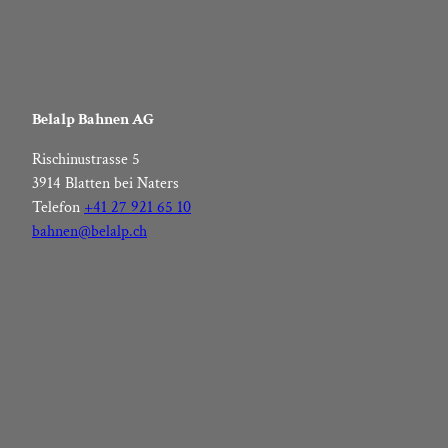
Belalp Bahnen AG
Rischinustrasse 5
3914 Blatten bei Naters
Telefon
+41 27 921 65 10
bahnen@belalp.ch
F
I
Y
L
a
n
o
i
c
s
u
n