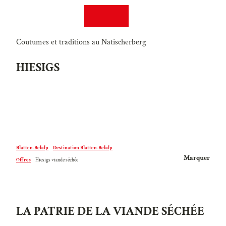
T
DE
EN
o
Recherche
Webcams
Menu
c
o
Coutumes et traditions au Natischerberg
n
HIESIGS
t
e
n
t
Blatten-Belalp
Destination Blatten-Belalp
Marquer
Offres
Hiesigs viande séchée
LA PATRIE DE LA VIANDE SÉCHÉE