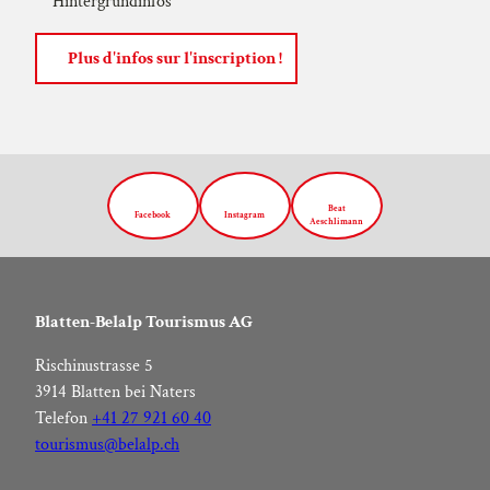
Hintergrundinfos
Plus d'infos sur l'inscription !
Beat
Facebook
Instagram
Aeschlimann
Blatten-Belalp Tourismus AG
Rischinustrasse 5
3914 Blatten bei Naters
Telefon
+41 27 921 60 40
tourismus@belalp.ch