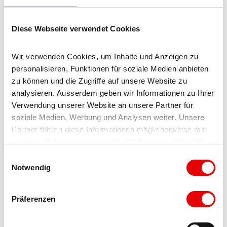
Diese Webseite verwendet Cookies
Wir verwenden Cookies, um Inhalte und Anzeigen zu 
personalisieren, Funktionen für soziale Medien anbieten 
zu können und die Zugriffe auf unsere Website zu 
analysieren. Ausserdem geben wir Informationen zu Ihrer 
Verwendung unserer Website an unsere Partner für 
soziale Medien, Werbung und Analysen weiter. Unsere 
René Kamer
Partner führen diese Informationen möglicherweise mit 
Président du Conseil d'administration
weiteren Daten zusammen, die Sie ihnen bereitgestellt 
haben oder die sie im Rahmen Ihrer Nutzung der Dienste 
E
gesammelt haben.
Notwendig
i
n
w
Präferenzen
i
l