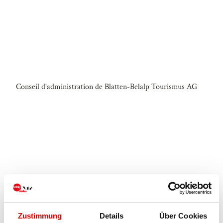
Conseil d'administration de Blatten-Belalp Tourismus AG
Mathias Sprung
Membre de la Commission du marketing et de la digitalisation
Zustimmung
Details
Über Cookies