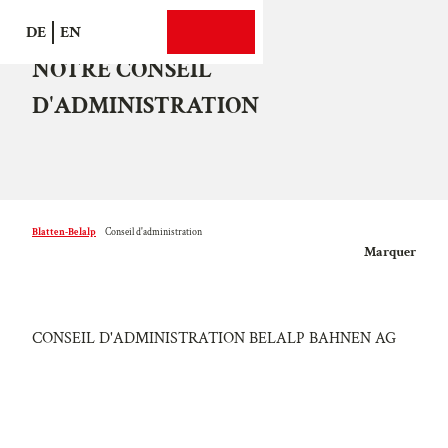
T
DE
EN
o
Recherche
Webcams
Menu
c
NOTRE CONSEIL
o
D'ADMINISTRATION
n
t
e
n
t
Blatten-Belalp
Conseil d'administration
Marquer
CONSEIL D'ADMINISTRATION BELALP BAHNEN AG