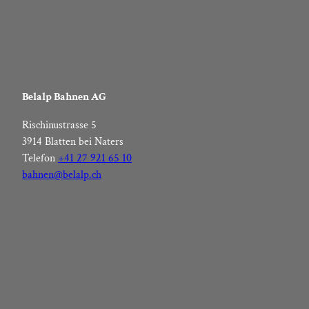
Belalp Bahnen AG
Rischinustrasse 5
3914 Blatten bei Naters
Telefon
+41 27 921 65 10
bahnen@belalp.ch
F
I
Y
L
a
n
o
i