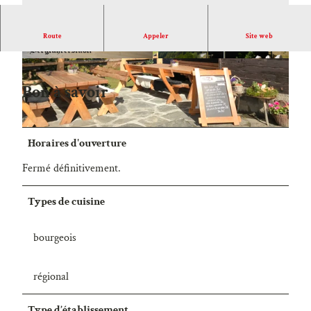
Fermé définitivement.
Route
Appeler
Site web
Bon à savoir
Horaires d'ouverture
Fermé définitivement.
Types de cuisine
bourgeois
régional
Type d’établissement