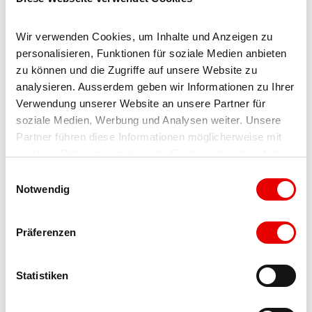
Wir verwenden Cookies, um Inhalte und Anzeigen zu 
A proximité
Regarder sur la carte
personalisieren, Funktionen für soziale Medien anbieten 
zu können und die Zugriffe auf unsere Website zu 
analysieren. Ausserdem geben wir Informationen zu Ihrer 
Evénement
Verwendung unserer Website an unsere Partner für 
soziale Medien, Werbung und Analysen weiter. Unsere 
À ne pas manquer
Partner führen diese Informationen möglicherweise mit 
weiteren Daten zusammen, die Sie ihnen bereitgestellt 
haben oder die sie im Rahmen Ihrer Nutzung der Dienste 
Excursions
E
gesammelt haben.
Notwendig
i
n
w
Präferenzen
Locataire/Opérateur
i
l
Benjamin Jossen
l
Statistiken
Egga 8
i
3914
Blatten bei Naters
g