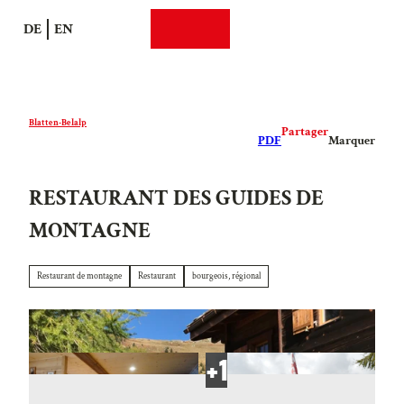
T
DE
EN
o
Recherche
Webcams
Menu
c
o
n
t
Blatten-Belalp
Partager
e
PDF
Marquer
n
t
RESTAURANT DES GUIDES DE
MONTAGNE
Restaurant de montagne
Restaurant
bourgeois, régional