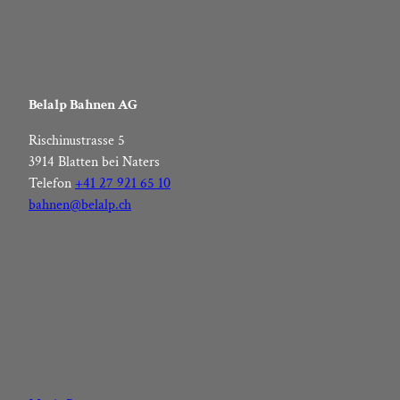
Belalp Bahnen AG
Rischinustrasse 5
3914 Blatten bei Naters
Telefon
+41 27 921 65 10
bahnen@belalp.ch
F
I
Y
L
a
n
o
i
c
s
u
n