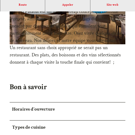
La nouvelle façon de bien manger!
Route
Appeler
Site web
Palazzo Patatüt est un tout nouveau concept qui combine
légèreté, ambiance, café musical et plaisirs du palais. Le tout
encadré par des jeux de lumière qui stimulent tout
particulièrement notre bien-être. Osez vivre quelque chose
de nouveau. Nos délices et notre équipe vous attendent!
Un restaurant sans choix approprié ne serait pas un
restaurant. Des plats, des boissons et des vins sélectionnés
donnent à chaque visite la touche finale qui convient! ;
Bon à savoir
Horaires d'ouverture
Types de cuisine