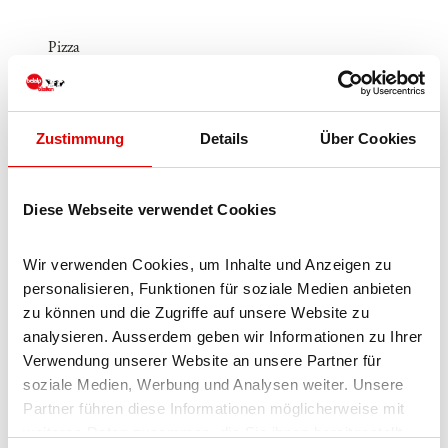
Pizza
Fondue
Zustimmung
Details
Über Cookies
Réseaux sociaux
Facebook
Diese Webseite verwendet Cookies
Instagram
Licence (données de base)
Wir verwenden Cookies, um Inhalte und Anzeigen zu 
personalisieren, Funktionen für soziale Medien anbieten 
Blatten-Belalp Tourismus AG
zu können und die Zugriffe auf unsere Website zu 
analysieren. Ausserdem geben wir Informationen zu Ihrer 
Verwendung unserer Website an unsere Partner für 
soziale Medien, Werbung und Analysen weiter. Unsere 
Partner führen diese Informationen möglicherweise mit 
weiteren Daten zusammen, die Sie ihnen bereitgestellt 