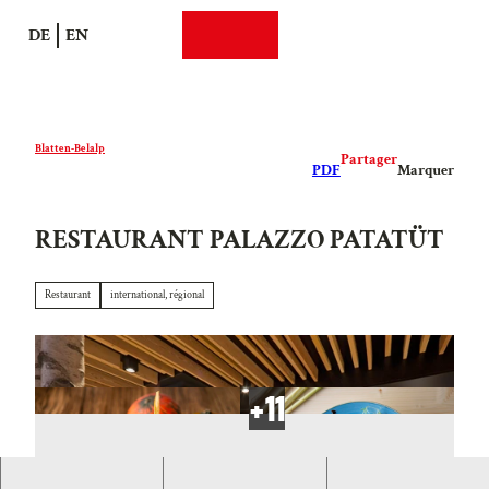
T
DE
EN
o
Recherche
Webcams
Menu
c
o
n
t
Blatten-Belalp
Partager
e
PDF
Marquer
n
t
RESTAURANT PALAZZO PATATÜT
Restaurant
international, régional