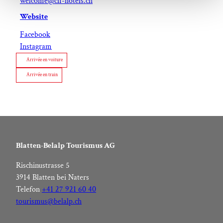
welcome@cfi-hotels.ch
l
Website
Facebook
Instagram
Arrivée en voiture
Arrivée en train
Blatten-Belalp Tourismus AG
Rischinustrasse 5
3914 Blatten bei Naters
Telefon
+41 27 921 60 40
tourismus@belalp.ch