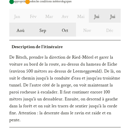
approprié
selon les conditions météorologiques
Jan
Fév
Mar
Avr
Mai
Jui
Jui
Aoû
Sep
Oct
Nov
Déc
Description de l'itinéraire
De Bitsch, prendre la direction de Ried-Mörel et garer la
voiture au bord de la route, au-dessus du hameau de Eiche
(environ 500 mètres au-dessus de Leemegguwald). De là, on
suit le chemin jusqu'à la conduite d'eau et jusqu'au troisième
tunnel. De l'autre côté de la gorge, on voit maintenant la
paroi rocheuse à escalader. Il faut continuer encore 100
mètres jusqu'à un dessableur. Ensuite, on descend à gauche
dans la forêt et on suit les traces de sentier jusqu'à la corde
fixe. Attention : la descente dans le ravin est raide et en
pente.