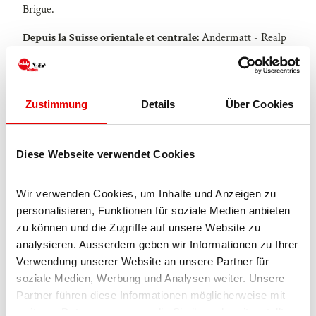
Brigue.
Depuis la Suisse orientale et centrale:
Andermatt - Realp
(toute l'année chargement des voitures Furka; en été par le
col de la Furka) - Oberwald - Brigue
Depuis le Tessin (en été):
Airolo - col du Nufenen -
Zustimmung
Details
Über Cookies
Ulrichen - Brigue
Ou via Centovalli - Domodossola - col du Simplon - Brigue
Diese Webseite verwendet Cookies
Depuis l'Italie (Aoste, tunnel du Mt. Blanc):
Aoste -
Tunnel du Grand Saint Bernard (en été par le col) -
Wir verwenden Cookies, um Inhalte und Anzeigen zu 
Martigny: Autoroute A9 - Sierre: Route principale Sierre -
personalisieren, Funktionen für soziale Medien anbieten 
Brigue
zu können und die Zugriffe auf unsere Website zu 
analysieren. Ausserdem geben wir Informationen zu Ihrer 
Ou via Domodossola - col du Simplon - Brigue
Verwendung unserer Website an unsere Partner für 
soziale Medien, Werbung und Analysen weiter. Unsere 
Ried-Mörel / Leemegguwald
Partner führen diese Informationen möglicherweise mit 
Ried-Mörel est accessible depuis Brigue
weiteren Daten zusammen, die Sie ihnen bereitgestellt 