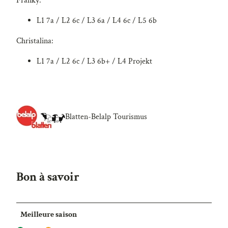
Fränky:
L1 7a / L2 6c / L3 6a / L4 6c / L5 6b
Christalina:
L1 7a / L2 6c / L3 6b+ / L4 Projekt
Blatten-Belalp Tourismus
Bon à savoir
Meilleure saison