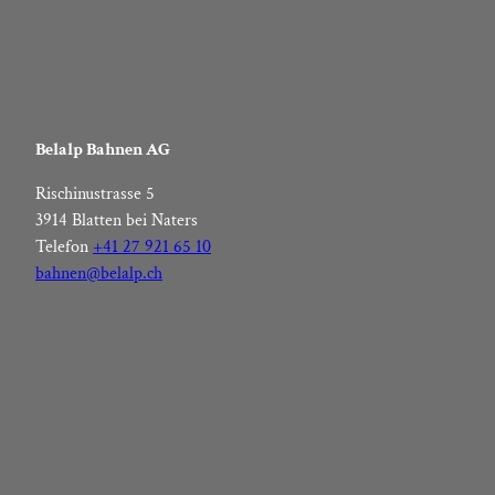
Belalp Bahnen AG
Rischinustrasse 5
3914 Blatten bei Naters
Telefon
+41 27 921 65 10
bahnen@belalp.ch
F
I
Y
L
a
n
o
i