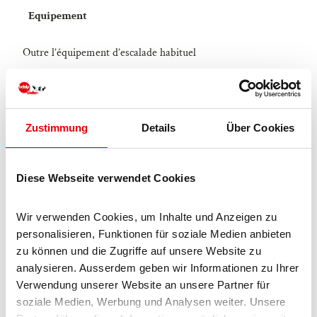
Equipement
Outre l’équipement d’escalade habituel
corde simple de 60 m
12 dégaines
Zustimmung
Details
Über Cookies
Arrivée et stationnement
Vers la destination
Diese Webseite verwendet Cookies
Voyage en voiture
Wir verwenden Cookies, um Inhalte und Anzeigen zu 
Depuis la Suisse romande :
A9 Lausanne - Vevey, ou depuis
personalisieren, Funktionen für soziale Medien anbieten 
la Suisse du Nord-Ouest : A12 Berne - Vevey : A9 - Sierre :
zu können und die Zugriffe auf unsere Website zu 
route principale Sierre - Brig
analysieren. Ausserdem geben wir Informationen zu Ihrer 
Verwendung unserer Website an unsere Partner für 
Depuis la Suisse du Nord-Ouest :
A6 Berne - Thoune -
soziale Medien, Werbung und Analysen weiter. Unsere 
Spiez : route principale Spiez - Kandersteg (transport