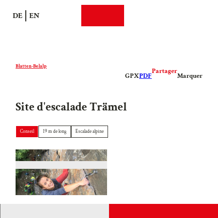
T
DE
EN
o
Recherche
Webcams
Menu
c
o
n
t
Blatten-Belalp
Partager
e
GPX
PDF
Marquer
n
t
Site d'escalade Trämel
Conseil
19 m de long
Escalade alpine