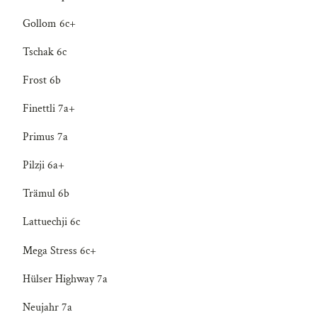
Gollom 6c+
Tschak 6c
Frost 6b
Finettli 7a+
Primus 7a
Pilzji 6a+
Trämul 6b
Lattuechji 6c
Mega Stress 6c+
Hülser Highway 7a
Neujahr 7a