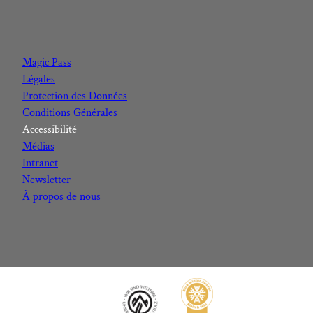
F
I
Y
L
a
n
o
i
c
s
u
n
Magic Pass
e
t
t
k
Légales
b
a
u
e
Protection des Données
o
g
b
d
Conditions Générales
o
r
e
I
Accessibilité
k
a
n
Médias
m
Intranet
Newsletter
À propos de nous