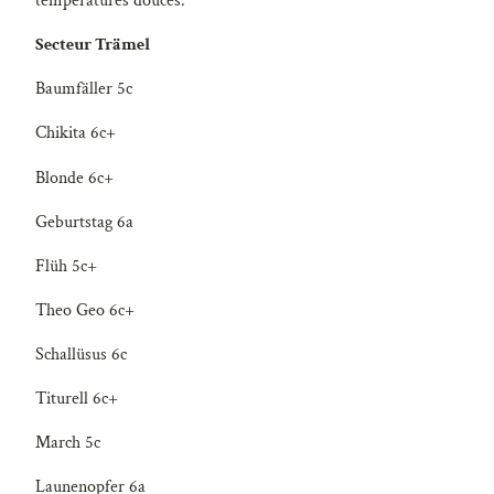
températures douces.
Secteur Trämel
Baumfäller 5c
Chikita 6c+
Blonde 6c+
Geburtstag 6a
Flüh 5c+
Theo Geo 6c+
Schallüsus 6c
Titurell 6c+
March 5c
Launenopfer 6a