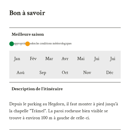
Bon à savoir
Meilleure saison
approprié
selon les conditions météorologiques
Jan
Fév
Mar
Avr
Mai
Jui
Jui
Aoû
Sep
Oct
Nov
Déc
Description de l'itinéraire
Depuis le parking au Hegdorn, il faut monter à pied jusqu'à
la chapelle "Trämel". La paroi rocheuse bien visible se
trouve à environ 100 m à gauche de celle-ci.