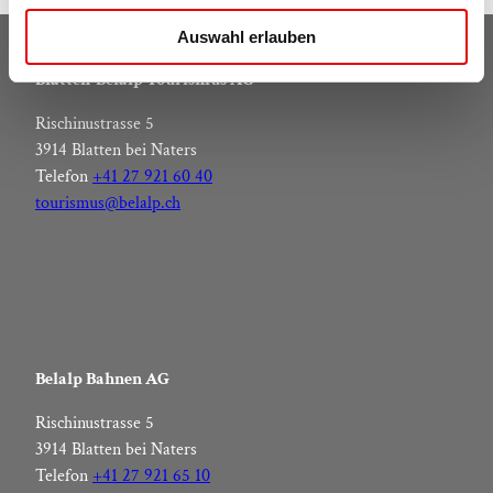
u
Auswahl erlauben
s
w
Blatten-Belalp Tourismus AG
a
Rischinustrasse 5
h
3914 Blatten bei Naters
l
Telefon
+41 27 921 60 40
tourismus@belalp.ch
Belalp Bahnen AG
Rischinustrasse 5
3914 Blatten bei Naters
Telefon
+41 27 921 65 10