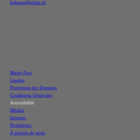
bahnen@belalp.ch
F
I
Y
L
a
n
o
i
c
s
u
n
Magic Pass
e
t
t
k
Légales
b
a
u
e
Protection des Données
o
g
b
d
Conditions Générales
o
r
e
I
Accessibilité
k
a
n
Médias
m
Intranet
Newsletter
À propos de nous