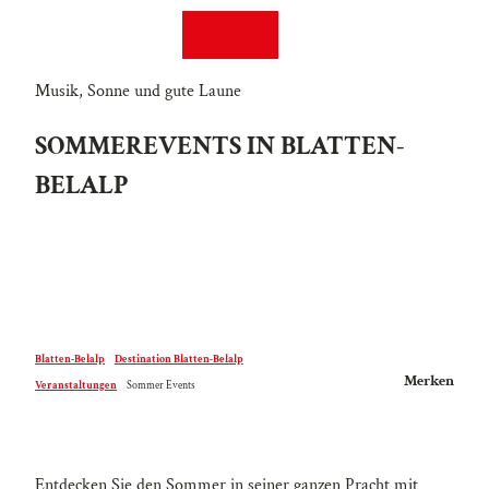
Z
EN
FR
u
Suche
Webcams
Menü
m
I
Musik, Sonne und gute Laune
n
SOMMEREVENTS IN BLATTEN-
h
a
BELALP
l
t
Blatten-Belalp
Destination Blatten-Belalp
Merken
Veranstaltungen
Sommer Events
Entdecken Sie den Sommer in seiner ganzen Pracht mit