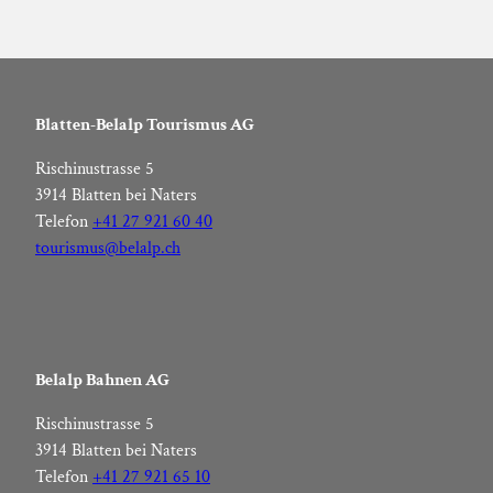
Weitere
Events
in
Blatten-Belalp Tourismus AG
Blatten-
Belalp
Rischinustrasse 5
3914 Blatten bei Naters
Telefon
+41 27 921 60 40
tourismus@belalp.ch
Belalp Bahnen AG
Rischinustrasse 5
3914 Blatten bei Naters
Telefon
+41 27 921 65 10