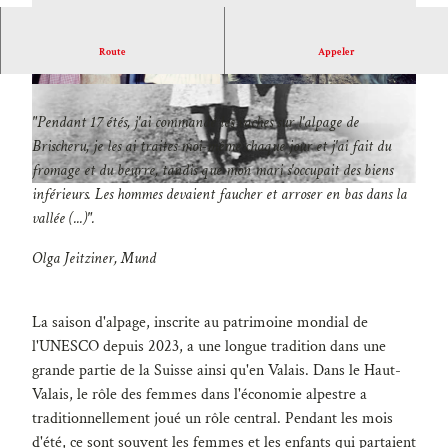
Route
Appeler
LES FEMMES ET LA SAISON D'ALPAGE
B
B
i
i
"Pendant 17 étés, j'ai commandé les vaches sur l'alpage de
l
l
Brischeru, je les ai traites moi-même chaque jour et j'ai fait du
d
d
fromage et du beurre, tandis que mon mari s'occupait des biens
2
5
B
inférieurs. Les hommes devaient faucher et arroser en bas dans la
.
.
i
vallée (...)".
j
j
l
Olga Jeitziner, Mund
p
p
d
g
g
4
.
La saison d'alpage, inscrite au patrimoine mondial de
j
l'UNESCO depuis 2023, a une longue tradition dans une
p
grande partie de la Suisse ainsi qu'en Valais. Dans le Haut-
g
Valais, le rôle des femmes dans l'économie alpestre a
traditionnellement joué un rôle central. Pendant les mois
d'été, ce sont souvent les femmes et les enfants qui partaient