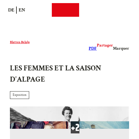
T
DE
EN
o
Recherche
Webcams
Menu
c
o
n
t
Blatten-Belalp
Partager
e
PDF
Marquer
n
t
LES FEMMES ET LA SAISON
D'ALPAGE
Exposition