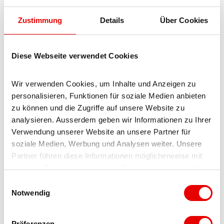
Enfants à partir de 10 ans
Zustimmung
Details
Über Cookies
Adolescents
Diese Webseite verwendet Cookies
Adultes
Wir verwenden Cookies, um Inhalte und Anzeigen zu 
Seniors
personalisieren, Funktionen für soziale Medien anbieten 
zu können und die Zugriffe auf unsere Website zu 
Adapté
analysieren. Ausserdem geben wir Informationen zu Ihrer 
Verwendung unserer Website an unsere Partner für 
pour tous les temps
soziale Medien, Werbung und Analysen weiter. Unsere 
Partner führen diese Informationen möglicherweise mit 
Modes de paiement
weiteren Daten zusammen, die Sie ihnen bereitgestellt 
haben oder die sie im Rahmen Ihrer Nutzung der Dienste 
E
Entrée gratuite
gesammelt haben.
Notwendig
i
n
Accessibilité / Situation
w
Präferenzen