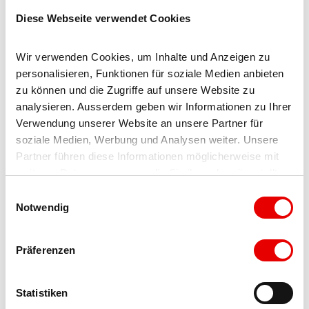
Diese Webseite verwendet Cookies
Blatten-Belalp Tourismus AG
Wir verwenden Cookies, um Inhalte und Anzeigen zu 
personalisieren, Funktionen für soziale Medien anbieten 
zu können und die Zugriffe auf unsere Website zu 
analysieren. Ausserdem geben wir Informationen zu Ihrer 
Verwendung unserer Website an unsere Partner für 
A proximité
soziale Medien, Werbung und Analysen weiter. Unsere 
Regarder sur la carte
Partner führen diese Informationen möglicherweise mit 
weiteren Daten zusammen, die Sie ihnen bereitgestellt 
haben oder die sie im Rahmen Ihrer Nutzung der Dienste 
E
À ne pas manquer
gesammelt haben.
Notwendig
i
n
Excursions
w
Präferenzen
i
l
l
Statistiken
Locataire/Opérateur