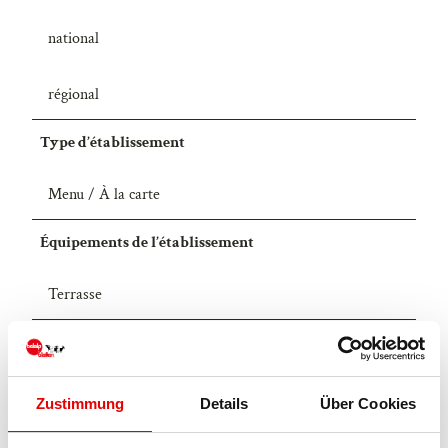
g
national
i
s
c
régional
h
.
Type d’établissement
j
p
Menu / À la carte
g
Équipements de l’établissement
Terrasse
Produits
Fondue
Zustimmung
Details
Über Cookies
Licence (données de base)