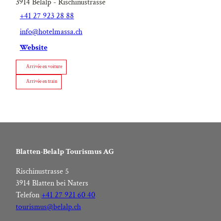
3914
Belalp
- Rischinustrasse
+41 27 923 28 88
info@hotelmassa.ch
Website
Arrivée en voiture
Arrivée en train
Blatten-Belalp Tourismus AG
Rischinustrasse 5
3914 Blatten bei Naters
Telefon
+41 27 921 60 40
tourismus@belalp.ch