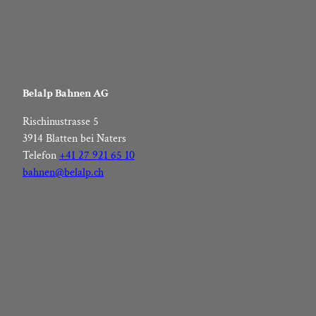
Belalp Bahnen AG
Rischinustrasse 5
3914 Blatten bei Naters
Telefon
+41 27 921 65 10
bahnen@belalp.ch
F
I
Y
L
a
n
o
i