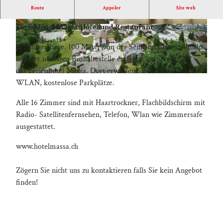
Route
Appeler
Site web
Alle Preise inkl. Frühstücksbuffet, Parkplatz beim
Ferienhotel Massa |
Hotel und Restaurant
D
P
J
6
In ruhiger Lage, 100 Meter von der Seilbahn Blatten-Belalp
I
1
und der nächsten Bushaltestelle entfernt, empfängt Sie
_
5
das Ferienhotel Massa. Dort erwarten Sie kostenfreies
0
0
D
WLAN, kostenlose Parkplätze.
3
5
J
3
4
I
Alle 16 Zimmer sind mit Haartrockner, Flachbildschirm mit
4
2
_
Radio- Satellitenfernsehen, Telefon, Wlan wie Zimmersafe
0
ausgestattet.
3
www.hotelmassa.ch
4
4
Zögern Sie nicht uns zu kontaktieren falls Sie kein Angebot
finden!