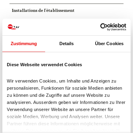
Installations de l'établissement
Adapté aux familles
Terrasse
Zustimmung
Details
Über Cookies
Ascenseur
Diese Webseite verwendet Cookies
Parking voitures
Wir verwenden Cookies, um Inhalte und Anzeigen zu 
personalisieren, Funktionen für soziale Medien anbieten 
Dépôt à skis
zu können und die Zugriffe auf unsere Website zu 
analysieren. Ausserdem geben wir Informationen zu Ihrer 
Sèche-chaussures
Verwendung unserer Website an unsere Partner für 
soziale Medien, Werbung und Analysen weiter. Unsere 
Partner führen diese Informationen möglicherweise mit 
Informations sur la région
weiteren Daten zusammen, die Sie ihnen bereitgestellt 