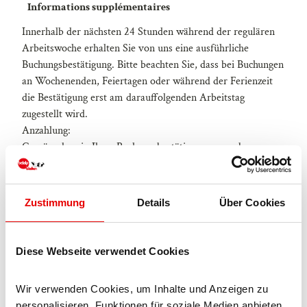
Informations supplémentaires
Innerhalb der nächsten 24 Stunden während der regulären
Arbeitswoche erhalten Sie von uns eine ausführliche
Buchungsbestätigung. Bitte beachten Sie, dass bei Buchungen
an Wochenenden, Feiertagen oder während der Ferienzeit
die Bestätigung erst am darauffolgenden Arbeitstag
zugestellt wird.
Anzahlung:
Gemäss dem in Ihrer Buchungsbestätigung angegebenen
Datum ist eine Anzahlung in Höhe von 50 % des
Gesamtmietbetrages fällig. Wir bitten Sie, diesen Betrag auf
das in der Buchungsbestätigung angegebene Bankkonto zu
Zustimmung
Details
Über Cookies
überweisen. Bitte beachten Sie, dass Ihre Reservierung erst
nach vollständigem Zahlungseingang verbindlich und
definitiv ist.
Diese Webseite verwendet Cookies
Restzahlung:
Die Restzahlung für Ihren Winteraufenthalt ist bis
Wir verwenden Cookies, um Inhalte und Anzeigen zu 
spätestens 30. November zu leisten. Bei Buchungen ab dem
personalisieren, Funktionen für soziale Medien anbieten 