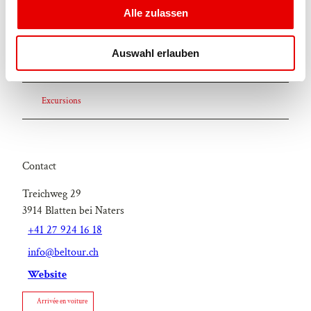
s
Alle zulassen
a
Evénement
u
Auswahl erlauben
s
À ne pas manquer
w
a
Excursions
h
l
Contact
Treichweg 29
3914
Blatten bei Naters
+41 27 924 16 18
info@beltour.ch
Website
Arrivée en voiture