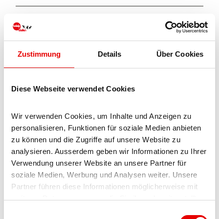
Arrivée et stationnement
Vous pouvez rejoindre Naters via Brigue en car postal, en
voiture ou à pied en peu de temps.
Zustimmung
Details
Über Cookies
Réseaux sociaux
Facebook
Diese Webseite verwendet Cookies
Instagram
Wir verwenden Cookies, um Inhalte und Anzeigen zu 
Informations sur les tarifs
personalisieren, Funktionen für soziale Medien anbieten 
zu können und die Zugriffe auf unsere Website zu 
Prix du brunch par personne :
analysieren. Ausserdem geben wir Informationen zu Ihrer 
adultes CHF 48.00
Verwendung unserer Website an unsere Partner für 
enfants de 10 à 15 ans CHF 35.00
soziale Medien, Werbung und Analysen weiter. Unsere 
enfants de 1-9 ans CHF 15.00
Partner führen diese Informationen möglicherweise mit 
weiteren Daten zusammen, die Sie ihnen bereitgestellt 
haben oder die sie im Rahmen Ihrer Nutzung der Dienste 
E
Interlocuteur/trice