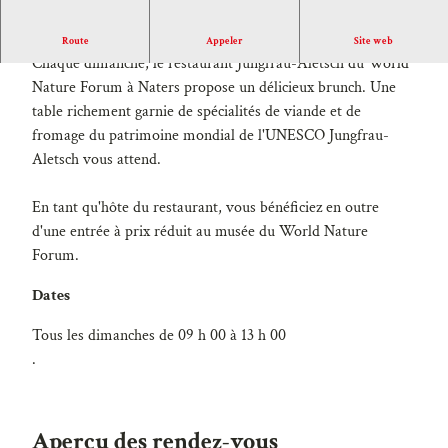
Püüru-Brunch à Naters
Route
Appeler
Site web
Chaque dimanche, le restaurant Jungfrau-Aletsch du World
Nature Forum à Naters propose un délicieux brunch. Une
table richement garnie de spécialités de viande et de
fromage du patrimoine mondial de l'UNESCO Jungfrau-
Aletsch vous attend.
En tant qu'hôte du restaurant, vous bénéficiez en outre
d'une entrée à prix réduit au musée du World Nature
Forum.
Dates
Tous les dimanches de 09 h 00 à 13 h 00
.
Aperçu des rendez-vous