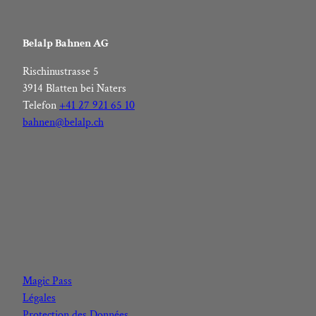
Belalp Bahnen AG
Rischinustrasse 5
3914 Blatten bei Naters
Telefon
+41 27 921 65 10
bahnen@belalp.ch
F
I
Y
L
a
n
o
i
c
s
u
n
Magic Pass
e
t
t
k
Légales
b
a
u
e
Protection des Données