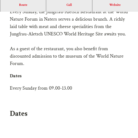
Püüru-Brunch in Naters
Route
Call
Website
Every Sunday, the Jungfrau-Aletsch Restaurant at the World
Nature Forum in Naters serves a delicious brunch. A richly
laid table with meat and cheese specialities from the
Jungfrau-Aletsch UNESCO World Heritage Site awaits you.
As a guest of the restaurant, you also benefit from
discounted admission to the museum of the World Nature
Forum.
Dates
Every Sunday from 09.00-13.00
Dates