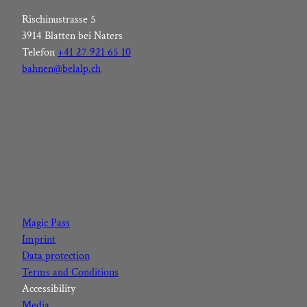
Rischinustrasse 5
3914 Blatten bei Naters
Telefon
+41 27 921 65 10
bahnen@belalp.ch
F
I
Y
L
a
n
o
i
c
s
u
n
Magic Pass
e
t
t
k
Imprint
b
a
u
e
Data protection
o
g
b
d
Terms and Conditions
o
r
e
I
Accessibility
k
a
n
Media