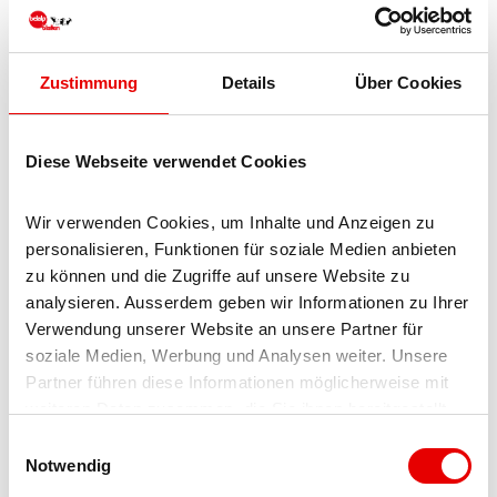
car or on foot.
Social Media
Zustimmung
Details
Über Cookies
Facebook
Instagram
Diese Webseite verwendet Cookies
Price info
Wir verwenden Cookies, um Inhalte und Anzeigen zu 
Prices for the brunch per person:
personalisieren, Funktionen für soziale Medien anbieten 
zu können und die Zugriffe auf unsere Website zu 
Adults CHF 48.00
analysieren. Ausserdem geben wir Informationen zu Ihrer 
Children from 10-15 years CHF 35.00
Verwendung unserer Website an unsere Partner für 
Children from 1-9 years CHF 15.00
soziale Medien, Werbung und Analysen weiter. Unsere 
Partner führen diese Informationen möglicherweise mit 
Contact person
weiteren Daten zusammen, die Sie ihnen bereitgestellt 
haben oder die sie im Rahmen Ihrer Nutzung der Dienste 
E
Restaurant Jungfrau-Aletsch GmbH
gesammelt haben.
Notwendig
i
n