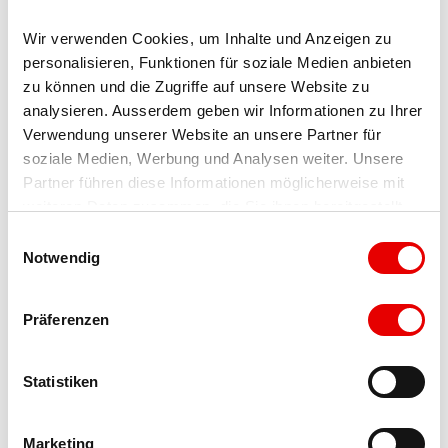
Blatten-Belalp Tourismus AG
Wir verwenden Cookies, um Inhalte und Anzeigen zu 
personalisieren, Funktionen für soziale Medien anbieten 
zu können und die Zugriffe auf unsere Website zu 
analysieren. Ausserdem geben wir Informationen zu Ihrer 
Verwendung unserer Website an unsere Partner für 
soziale Medien, Werbung und Analysen weiter. Unsere 
A proximité
Partner führen diese Informationen möglicherweise mit 
Regarder sur la carte
weiteren Daten zusammen, die Sie ihnen bereitgestellt 
haben oder die sie im Rahmen Ihrer Nutzung der Dienste 
E
gesammelt haben.
Notwendig
i
Evénement
n
w
À ne pas manquer
Präferenzen
i
l
Excursions
l
Statistiken
i
g
Marketing