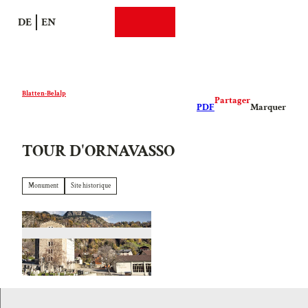
T
DE
EN
o
Recherche
Webcams
Menu
c
o
n
t
Blatten-Belalp
Partager
e
PDF
Marquer
n
t
TOUR D'ORNAVASSO
Monument
Site historique