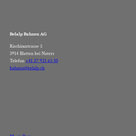
Belalp Bahnen AG
Rischinustrasse 5
3914 Blatten bei Naters
Telefon
+41 27 921 65 10
bahnen@belalp.ch
F
I
Y
L
a
n
o
i
c
s
u
n