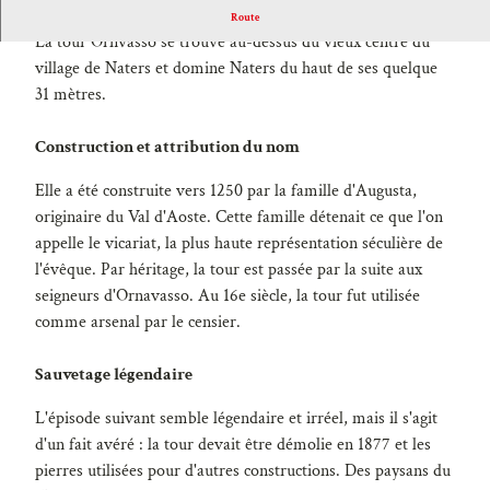
La tour Ornavasso date du 13e siècle.
Route
La tour Ornvasso se trouve au-dessus du vieux centre du
village de Naters et domine Naters du haut de ses quelque
31 mètres.
Construction et attribution du nom
Elle a été construite vers 1250 par la famille d'Augusta,
originaire du Val d'Aoste. Cette famille détenait ce que l'on
appelle le vicariat, la plus haute représentation séculière de
l'évêque. Par héritage, la tour est passée par la suite aux
seigneurs d'Ornavasso. Au 16e siècle, la tour fut utilisée
comme arsenal par le censier.
Sauvetage légendaire
L'épisode suivant semble légendaire et irréel, mais il s'agit
d'un fait avéré : la tour devait être démolie en 1877 et les
pierres utilisées pour d'autres constructions. Des paysans du