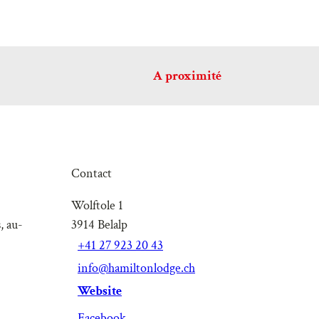
A proximité
Contact
Wolftole 1
, au-
3914
Belalp
+41 27 923 20 43
info@hamiltonlodge.ch
Website
Facebook