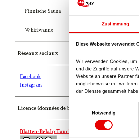
Finnische Sauna
Zustimmung
Whirlwanne
Diese Webseite verwendet 
Réseaux sociaux
Wir verwenden Cookies, um In
und die Zugriffe auf unsere 
Facebook
Website an unsere Partner fü
möglicherweise mit weiteren 
Instagram
der Dienste gesammelt habe
E
Licence (données de base)
Notwendig
i
n
w
Blatten-Belalp Tourismus AG
i