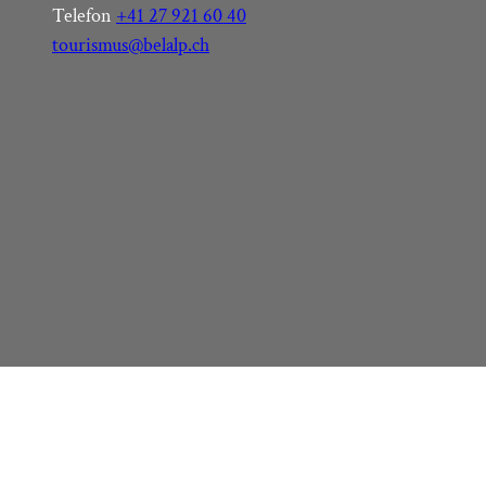
Telefon
+41 27 921 60 40
tourismus@belalp.ch