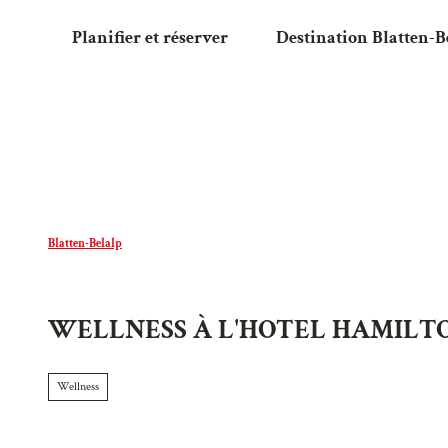
T
Planifier et réserver
Destination Blatten-B
o
c
o
n
t
e
n
t
Blatten-Belalp
WELLNESS À L'HOTEL HAMILT
Wellness