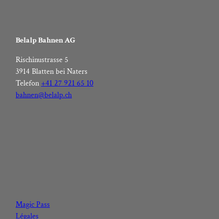
Belalp Bahnen AG
Rischinustrasse 5
3914 Blatten bei Naters
Telefon
+41 27 921 65 10
bahnen@belalp.ch
F
I
Y
L
a
n
o
i
c
s
u
n
Magic Pass
e
t
t
k
Légales