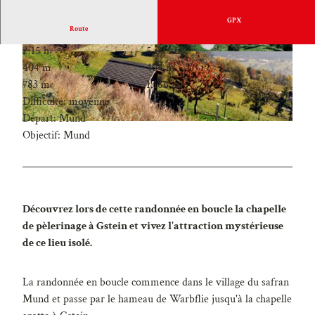
GPX
Route
2:15 h
5,62 km
404 m
404 m
783 m
1.186 m
Difficulté: moyenne
Départ: Mund
Objectif: Mund
Découvrez lors de cette randonnée en boucle la chapelle
de pèlerinage à Gstein et vivez l'attraction mystérieuse
de ce lieu isolé.
La randonnée en boucle commence dans le village du safran
Mund et passe par le hameau de Warbflie jusqu'à la chapelle