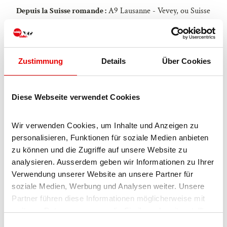
Depuis la Suisse romande :
A9 Lausanne - Vevey, ou Suisse
du Nord-Ouest : A12 Berne - Vevey : A9 - Sierre : route
principale Sierre - Brig
Depuis le Nord-Ouest de la Suisse :
A6 Berne - Thoune -
Zustimmung
Details
Über Cookies
Spiez : route principale Spiez - Kandersteg (transport
voiture tunnel de Lötschberg) - Goppenstein - Gampel -
Brig
Diese Webseite verwendet Cookies
Depuis la Suisse orientale et centrale :
Andermatt - Realp
(transport voiture Furka toute l'année ; en été via le col de
Wir verwenden Cookies, um Inhalte und Anzeigen zu 
la Furka) - Oberwald - Brig
personalisieren, Funktionen für soziale Medien anbieten 
zu können und die Zugriffe auf unsere Website zu 
Depuis le Tessin (en été) :
Airolo - col du Nufenen -
analysieren. Ausserdem geben wir Informationen zu Ihrer 
Ulrichen – Brig
Verwendung unserer Website an unsere Partner für 
soziale Medien, Werbung und Analysen weiter. Unsere 
Ou via Centovalli – Domodossola – col du Simplon – Brig
Partner führen diese Informationen möglicherweise mit 
Depuis l'Italie (Aoste, tunnel du Mont Blanc) :
Aoste -
weiteren Daten zusammen, die Sie ihnen bereitgestellt 
tunnel du Grand Saint Bernard (en été via le col) - Martigny
haben oder die sie im Rahmen Ihrer Nutzung der Dienste 
E