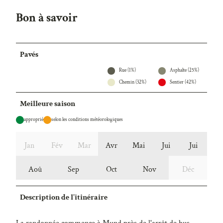
Bon à savoir
Pavés
Rue (1%)
Asphalte (25%)
Chemin (32%)
Sentier (42%)
Meilleure saison
approprié
selon les conditions météorologiques
Jan
Fév
Mar
Avr
Mai
Jui
Jui
Aoû
Sep
Oct
Nov
Déc
Description de l'itinéraire