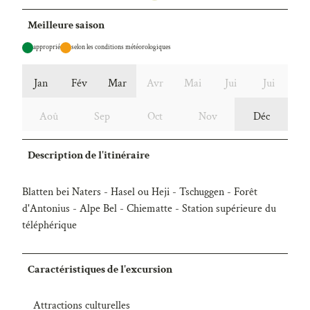
Meilleure saison
approprié
selon les conditions météorologiques
Jan
Fév
Mar
Avr
Mai
Jui
Jui
Aoû
Sep
Oct
Nov
Déc
Description de l'itinéraire
Blatten bei Naters - Hasel ou Heji - Tschuggen - Forêt
d'Antonius - Alpe Bel - Chiematte - Station supérieure du
téléphérique
Caractéristiques de l'excursion
Attractions culturelles