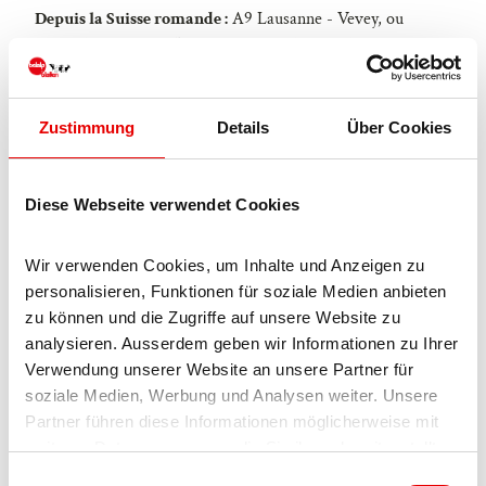
Depuis la Suisse romande :
A9 Lausanne - Vevey, ou
depuis la Suisse du Nord-Ouest : A12 Berne - Vevey : A9 -
Sierre : route principale Sierre - Brig
Depuis la Suisse du Nord-Ouest :
A6 Berne - Thoune -
Zustimmung
Details
Über Cookies
Spiez : route principale Spiez - Kandersteg (train auto tunnel
de Lötschberg) - Goppenstein - Gampel - Brig
Diese Webseite verwendet Cookies
Depuis la Suisse orientale et centrale :
Andermatt - Realp
(train auto Furka toute l'année ; en été par le col de la
Furka) - Oberwald - Brig
Wir verwenden Cookies, um Inhalte und Anzeigen zu 
personalisieren, Funktionen für soziale Medien anbieten 
Depuis le Tessin (en été):
Airolo - col du Nufenen -
zu können und die Zugriffe auf unsere Website zu 
Ulrichen – Brig
analysieren. Ausserdem geben wir Informationen zu Ihrer 
Verwendung unserer Website an unsere Partner für 
Ou par Centovalli – Domodossola – col du Simplon – Brig
soziale Medien, Werbung und Analysen weiter. Unsere 
Depuis l'Italie (Aoste, tunnel du Mont-Blanc) :
Aoste -
Partner führen diese Informationen möglicherweise mit 
tunnel du Grand Saint-Bernard (en été par le col) - Martigny
weiteren Daten zusammen, die Sie ihnen bereitgestellt 
: autoroute A9 - Sierre : route principale Sierre – Brig
haben oder die sie im Rahmen Ihrer Nutzung der Dienste 
E