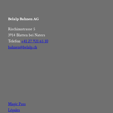
Belalp Bahnen AG
Rischinustrasse 5
3914 Blatten bei Naters
Telefon
+41 27 921 65 10
bahnen@belalp.ch
F
I
Y
L
a
n
o
i
c
s
u
n
Magic Pass
e
t
t
k
Légales
b
a
u
e