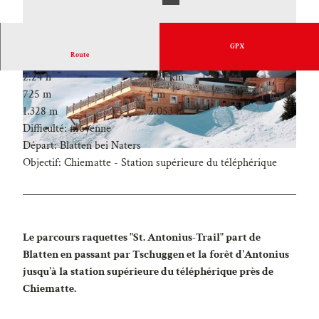
GPX
Route
2:24 h
4,21 km
725 m
4 m
1.328 m
2.053 m
Difficulté: moyenne
Départ: Blatten bei Naters
Objectif: Chiematte - Station supérieure du téléphérique
Le parcours raquettes "St. Antonius-Trail" part de
Blatten en passant par Tschuggen et la forêt d'Antonius
jusqu'à la station supérieure du téléphérique près de
Chiematte.