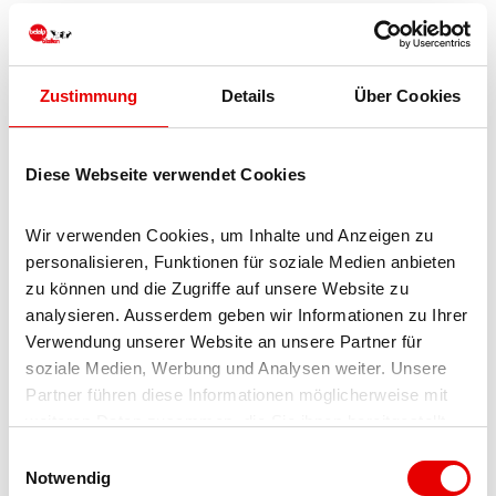
A proximité
Regarder sur la carte
Zustimmung
Details
Über Cookies
Evénement
Diese Webseite verwendet Cookies
À ne pas manquer
Wir verwenden Cookies, um Inhalte und Anzeigen zu 
personalisieren, Funktionen für soziale Medien anbieten 
Excursions
zu können und die Zugriffe auf unsere Website zu 
analysieren. Ausserdem geben wir Informationen zu Ihrer 
Verwendung unserer Website an unsere Partner für 
soziale Medien, Werbung und Analysen weiter. Unsere 
Locataire/Opérateur
Partner führen diese Informationen möglicherweise mit 
Therese Jossen
weiteren Daten zusammen, die Sie ihnen bereitgestellt 
Aletschbord 2
haben oder die sie im Rahmen Ihrer Nutzung der Dienste 
E
3914
Belalp
gesammelt haben.
Notwendig
i