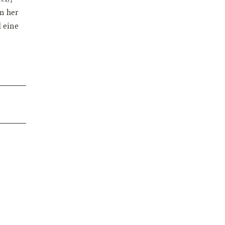
rn her
d eine