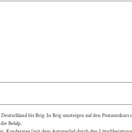
 Deutschland bis Brig. In Brig umsteigen auf den Postautokurs 
die Belalp.
un, Kandersteg (mit dem Autoverlad durch den Lötschbergtunn