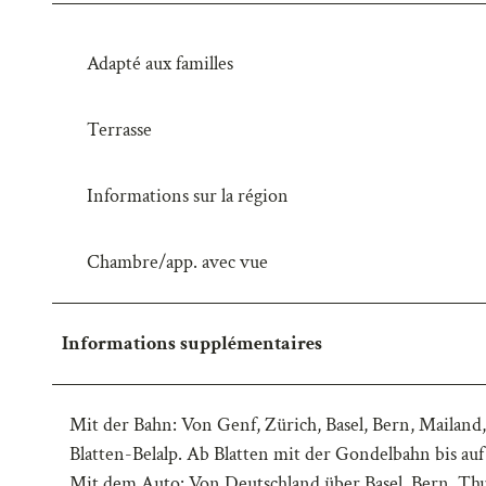
w
a
Adapté aux familles
h
l
Terrasse
Informations sur la région
Chambre/app. avec vue
Informations supplémentaires
Mit der Bahn: Von Genf, Zürich, Basel, Bern, Mailand,
Blatten-Belalp. Ab Blatten mit der Gondelbahn bis auf 
Mit dem Auto: Von Deutschland über Basel, Bern, Th