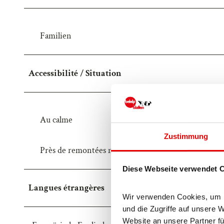
B
5
9
Familien
B
F
Accessibilité / Situation
5
6
Au calme
Zustimmung
Près de remontées mécaniques
Diese Webseite verwendet 
Langues étrangères
Wir verwenden Cookies, um In
und die Zugriffe auf unsere 
Website an unsere Partner fü