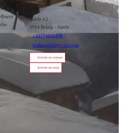
wir
Contact
nt.
elbarer
Sattle 62
äche
3914
Belalp
- Sattle
+41794035108
walker@dirty-six.com
Arrivée en voiture
Arrivée en train