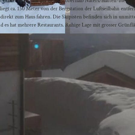
 Chalet "Aari" auf der Belalp - oberhalb Naters/Blatten-bieten 
egt ca. 150 Meter von der Bergstation der Luftseilbahn entfer
direkt zum Haus fahren. Die Skipisten befinden sich in unmitt
nd es hat mehrere Restaurants. Ruhige Lage mit grosser Grünfl
8
4
4
7
C
9
1
C
-
B
2
6