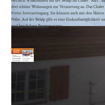
Herzlich Willkommen auf der Belalp im Chalet "Aari". Im
drei schöne Wohnungen zur Vermietung an. Das Chalet li
Freier Internetzugang. Sie können auch mit den Skiern 
Nähe. Auf der Belalp gibt es eine Einkaufsmöglichkeit u
und herrlichem Bergpanorama.
D
C
E
2
B
Chalet Aari
8
1
2
-
A
Bon à savoir
8
1