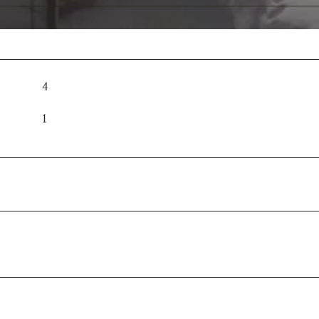
B
-
4
0
8
4
9
-
1
8
9
4
D
-
4
5
4
9
5