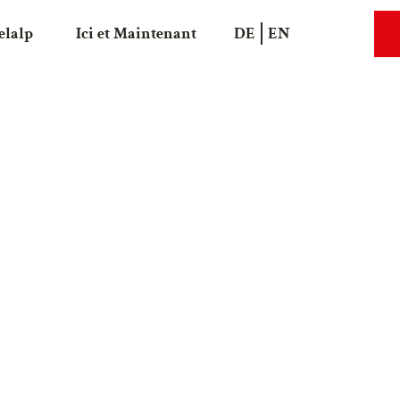
elalp
Ici et Maintenant
DE
EN
Recherche
Webca