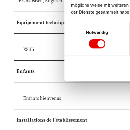
Französisch, Englisch
möglicherweise mit weiteren 
der Dienste gesammelt habe
Equipement technique
E
Notwendig
i
n
w
WiFi
i
l
l
Enfants
i
g
u
n
Enfants bienvenus
g
s
a
Installations de l'établissement
u
s