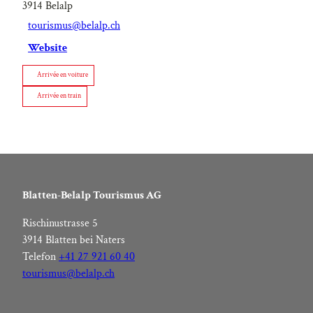
3914
Belalp
tourismus@belalp.ch
Website
Arrivée en voiture
Arrivée en train
Blatten-Belalp Tourismus AG
Rischinustrasse 5
3914 Blatten bei Naters
Telefon
+41 27 921 60 40
tourismus@belalp.ch