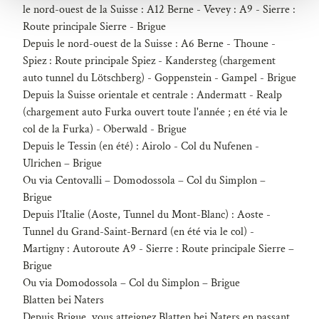
le nord-ouest de la Suisse : A12 Berne - Vevey : A9 - Sierre :
l
Route principale Sierre - Brigue
Depuis le nord-ouest de la Suisse : A6 Berne - Thoune -
Spiez : Route principale Spiez - Kandersteg (chargement
auto tunnel du Lötschberg) - Goppenstein - Gampel - Brigue
Depuis la Suisse orientale et centrale : Andermatt - Realp
(chargement auto Furka ouvert toute l'année ; en été via le
col de la Furka) - Oberwald - Brigue
Depuis le Tessin (en été) : Airolo - Col du Nufenen -
Ulrichen – Brigue
Ou via Centovalli – Domodossola – Col du Simplon –
Brigue
Depuis l'Italie (Aoste, Tunnel du Mont-Blanc) : Aoste -
Tunnel du Grand-Saint-Bernard (en été via le col) -
Martigny : Autoroute A9 - Sierre : Route principale Sierre –
Brigue
Ou via Domodossola – Col du Simplon – Brigue
Blatten bei Naters
Depuis Brigue, vous atteignez Blatten bei Naters en passant