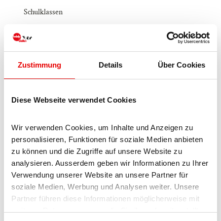
Schulklassen
Familien
Zustimmung
Details
Über Cookies
Jugendliche
Erwachsene
Diese Webseite verwendet Cookies
Senioren
Wir verwenden Cookies, um Inhalte und Anzeigen zu 
personalisieren, Funktionen für soziale Medien anbieten 
Im Dorfzentrum
zu können und die Zugriffe auf unsere Website zu 
analysieren. Ausserdem geben wir Informationen zu Ihrer 
Langues étrangères
Verwendung unserer Website an unsere Partner für 
soziale Medien, Werbung und Analysen weiter. Unsere 
Allemand, Anglais, Français, Italien
Partner führen diese Informationen möglicherweise mit 
weiteren Daten zusammen, die Sie ihnen bereitgestellt 
Équipement autre/aménagement