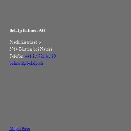
Belalp Bahnen AG
Rischinustrasse 5
3914 Blatten bei Naters
Telefon
+41 27 921 65 10
bahnen@belalp.ch
F
I
Y
L
a
n
o
i
c
s
u
n
Magic Pass