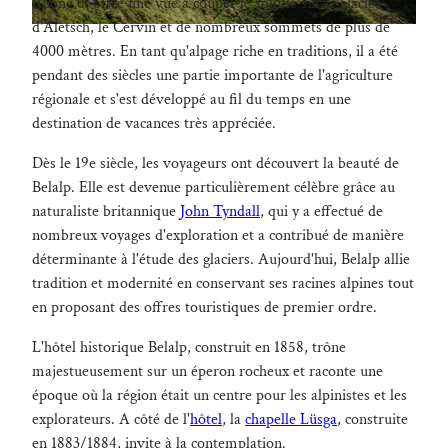
Rhône et offre une vue à couper le souffle sur le glacier
F
d'Aletsch, le Cervin et de nombreux sommets de plus de
8
4000 mètres. En tant qu'alpage riche en traditions, il a été
8
pendant des siècles une partie importante de l'agriculture
5
régionale et s'est développé au fil du temps en une
8
destination de vacances très appréciée.
.
j
Dès le 19e siècle, les voyageurs ont découvert la beauté de
p
Belalp. Elle est devenue particulièrement célèbre grâce au
e
naturaliste britannique
John Tyndall
, qui y a effectué de
g
nombreux voyages d'exploration et a contribué de manière
déterminante à l'étude des glaciers. Aujourd'hui, Belalp allie
tradition et modernité en conservant ses racines alpines tout
en proposant des offres touristiques de premier ordre.
L'hôtel historique Belalp, construit en 1858, trône
majestueusement sur un éperon rocheux et raconte une
époque où la région était un centre pour les alpinistes et les
explorateurs. A côté de l'
hôtel
, la
chapelle Lüsga
, construite
en 1883/1884, invite à la contemplation.