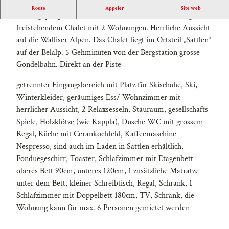
s
Route
Appeler
Site web
Schön gepflegte moderne 3 ½ Zimmer Ferienwohnung in
s
freistehendem Chalet mit 2 Wohnungen. Herrliche Aussicht
e
auf die Walliser Alpen. Das Chalet liegt im Ortsteil „Sattlen“
n
auf der Belalp. 5 Gehminuten von der Bergstation grosse
a
Gondelbahn. Direkt an der Piste
n
s
getrennter Eingangsbereich mit Platz für Skischuhe, Ski,
i
Winterkleider, geräumiges Ess/ Wohnzimmer mit
c
herrlicher Aussicht, 2 Relaxsesseln, Stauraum, gesellschafts
h
Spiele, Holzklötze (wie Kappla), Dusche WC mit grossem
t
Regal, Küche mit Cerankochfeld, Kaffeemaschine
2
Nespresso, sind auch im Laden in Sattlen erhältlich,
Fonduegeschirr, Toaster, Schlafzimmer mit Etagenbett
oberes Bett 90cm, unteres 120cm, 1 zusätzliche Matratze
unter dem Bett, kleiner Schreibtisch, Regal, Schrank, 1
Schlafzimmer mit Doppelbett 180cm, TV, Schrank, die
Wohnung kann für max. 6 Personen gemietet werden