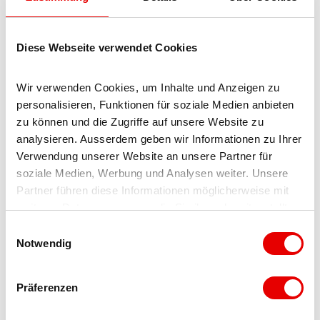
WiFi
Enfants
Diese Webseite verwendet Cookies
Enfants bienvenus
Wir verwenden Cookies, um Inhalte und Anzeigen zu 
personalisieren, Funktionen für soziale Medien anbieten 
Installations de l'établissement
zu können und die Zugriffe auf unsere Website zu 
analysieren. Ausserdem geben wir Informationen zu Ihrer 
Adapté aux familles
Verwendung unserer Website an unsere Partner für 
soziale Medien, Werbung und Analysen weiter. Unsere 
Informations sur la région
Partner führen diese Informationen möglicherweise mit 
weiteren Daten zusammen, die Sie ihnen bereitgestellt 
haben oder die sie im Rahmen Ihrer Nutzung der Dienste 
E
Chambre/app. avec vue
gesammelt haben.
Notwendig
i
n
Accès pédestre uniquement
w
Präferenzen
i
Informations supplémentaires
l