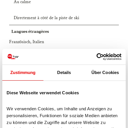
Au calme
Directement à côté de la piste de ski
Langues étrangères
Französisch, Italien
Installations de l'établissement
Dépôt à skis
Zustimmung
Details
Über Cookies
Parking publique
Diese Webseite verwendet Cookies
Chambre/app. avec vue
Wir verwenden Cookies, um Inhalte und Anzeigen zu 
personalisieren, Funktionen für soziale Medien anbieten 
Informations supplémentaires
zu können und die Zugriffe auf unsere Website zu 
Dans le prix locatif inclus: chauffage, éléctricité, eau, linge,