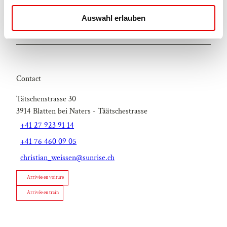
À ne pas manquer
u
Auswahl erlauben
s
Excursions
w
a
h
l
Contact
Tätschenstrasse 30
3914
Blatten bei Naters
- Täätschestrasse
+41 27 923 91 14
+41 76 460 09 05
christian_weissen@sunrise.ch
Arrivée en voiture
Arrivée en train