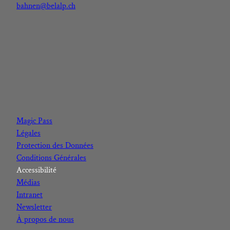
bahnen@belalp.ch
F
I
Y
L
a
n
o
i
c
s
u
n
Magic Pass
e
t
t
k
Légales
b
a
u
e
Protection des Données
o
g
b
d
Conditions Générales
o
r
e
I
Accessibilité
k
a
n
Médias
m
Intranet
Newsletter
À propos de nous