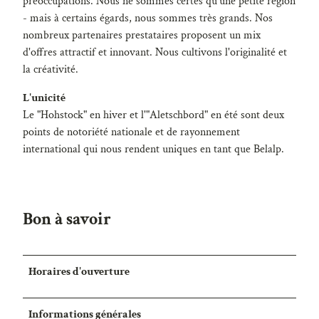
t
4
préoccupations. Nous ne sommes certes qu'une petite région
i
.
- mais à certains égards, nous sommes très grands. Nos
o
j
nombreux partenaires prestataires proposent un mix
n
p
d'offres attractif et innovant. Nous cultivons l'originalité et
P
e
la créativité.
e
g
L'unicité
n
Le "Hohstock" en hiver et l'"Aletschbord" en été sont deux
d
points de notoriété nationale et de rayonnement
e
international qui nous rendent uniques en tant que Belalp.
l
b
a
h
Bon à savoir
n
.
j
Horaires d'ouverture
p
g
Informations générales