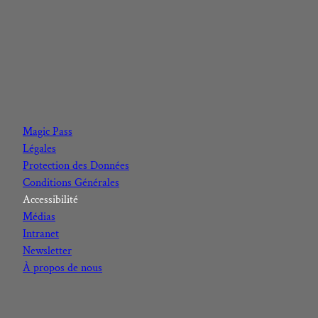
F
I
Y
L
a
n
o
i
c
s
u
n
Magic Pass
e
t
t
k
Légales
b
a
u
e
Protection des Données
o
g
b
d
Conditions Générales
o
r
e
I
Accessibilité
k
a
n
Médias
m
Intranet
Newsletter
À propos de nous