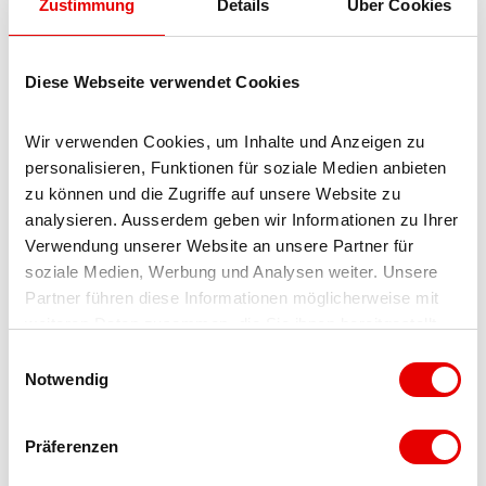
Zustimmung
Details
Über Cookies
Accessibilité
Non accessible en fauteuil roulant
Diese Webseite verwendet Cookies
Toilettes non accessibles en fauteuil roulant
Wir verwenden Cookies, um Inhalte und Anzeigen zu 
Place de parc partiellement accessible en fauteuil
personalisieren, Funktionen für soziale Medien anbieten 
roulant
zu können und die Zugriffe auf unsere Website zu 
analysieren. Ausserdem geben wir Informationen zu Ihrer 
Plus d'informations
Verwendung unserer Website an unsere Partner für 
soziale Medien, Werbung und Analysen weiter. Unsere 
Arrivée et stationnement
Partner führen diese Informationen möglicherweise mit 
weiteren Daten zusammen, die Sie ihnen bereitgestellt 
Sie erreichen die Destination Blatten-Belalp via Brig und
haben oder die sie im Rahmen Ihrer Nutzung der Dienste 
E
Naters.
gesammelt haben.
Notwendig
i
n
Wer mit dem Auto nach Blatten-Belalp reist, dem stehen in
w
Blatten Parkplätze und eine Tiefgarage zur Verfügung.
Präferenzen
i