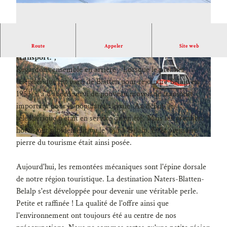
Belalp Bahnen AG est plus qu'un simple moyen de
Route
Appeler
Site web
transport. ;
Regardons ensemble en arrière - Lorsque le premier
téléphérique est parti de Blatten pour rejoindre Belalp en
1953, il a d'abord servi de nouveau moyen de transport
important pour la population locale. Au début, le
M
téléphérique n'était en service qu'en été. Mais les premiers
i
hôtels ont rapidement vu le jour à Belalp. Et la première
t
_
pierre du tourisme était ainsi posée.
t
D
e
S
Aujourd'hui, les remontées mécaniques sont l'épine dorsale
l
F
de notre région touristique. La destination Naters-Blatten-
s
8
Belalp s'est développée pour devenir une véritable perle.
t
8
Petite et raffinée ! La qualité de l'offre ainsi que
a
6
l'environnement ont toujours été au centre de nos