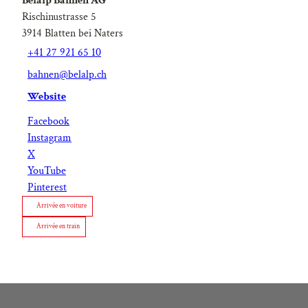
Belalp Bahnen AG
Rischinustrasse 5
3914
Blatten bei Naters
+41 27 921 65 10
bahnen@belalp.ch
Website
Facebook
Instagram
X
YouTube
Pinterest
Arrivée en voiture
Arrivée en train