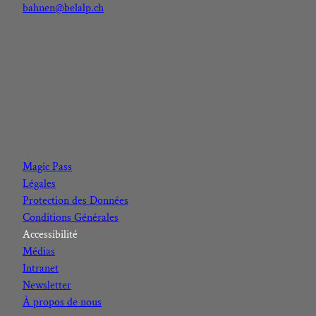
bahnen@belalp.ch
F
I
Y
L
a
n
o
i
c
s
u
n
Magic Pass
e
t
t
k
Légales
b
a
u
e
Protection des Données
o
g
b
d
Conditions Générales
o
r
e
I
Accessibilité
k
a
n
Médias
m
Intranet
Newsletter
À propos de nous