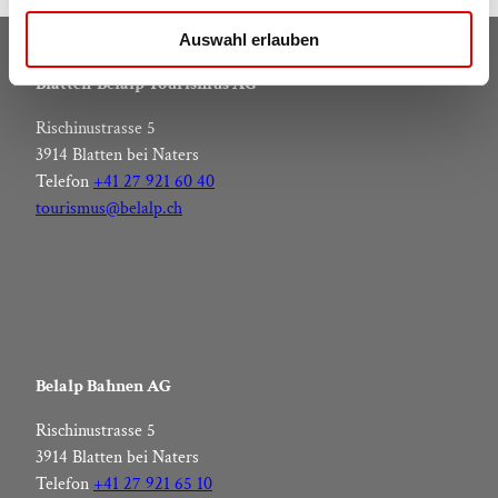
u
Auswahl erlauben
s
w
Blatten-Belalp Tourismus AG
a
Rischinustrasse 5
h
3914 Blatten bei Naters
l
Telefon
+41 27 921 60 40
tourismus@belalp.ch
Belalp Bahnen AG
Rischinustrasse 5
3914 Blatten bei Naters
Telefon
+41 27 921 65 10