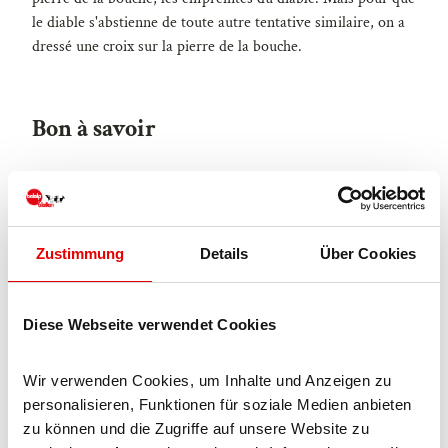
le diable s'abstienne de toute autre tentative similaire, on a
dressé une croix sur la pierre de la bouche.
Bon à savoir
Modes de paiement
Entrée gratuite
Zustimmung
Details
Über Cookies
Licence (données de base)
Blatten-Belalp Tourismus AG
Diese Webseite verwendet Cookies
Wir verwenden Cookies, um Inhalte und Anzeigen zu 
personalisieren, Funktionen für soziale Medien anbieten 
zu können und die Zugriffe auf unsere Website zu 