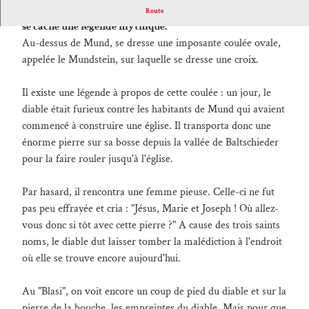
Derrière l'imposante flamme ovale - appelée Mundstein -
Route
se cache une légende mythique.
Au-dessus de Mund, se dresse une imposante coulée ovale,
appelée le Mundstein, sur laquelle se dresse une croix.
Il existe une légende à propos de cette coulée : un jour, le
diable était furieux contre les habitants de Mund qui avaient
commencé à construire une église. Il transporta donc une
énorme pierre sur sa bosse depuis la vallée de Baltschieder
pour la faire rouler jusqu'à l'église.
Par hasard, il rencontra une femme pieuse. Celle-ci ne fut
pas peu effrayée et cria : "Jésus, Marie et Joseph ! Où allez-
vous donc si tôt avec cette pierre ?" A cause des trois saints
noms, le diable dut laisser tomber la malédiction à l'endroit
où elle se trouve encore aujourd'hui.
Au "Blasi", on voit encore un coup de pied du diable et sur la
pierre de la bouche, les empreintes du diable. Mais pour que