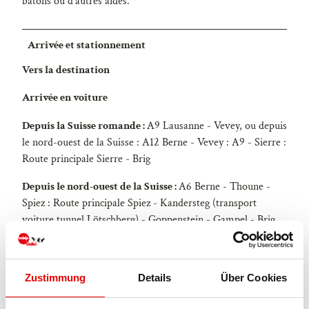
bâtons ou d'autres aides.
Arrivée et stationnement
Vers la destination
Arrivée en voiture
Depuis la Suisse romande :
A9 Lausanne - Vevey, ou depuis
le nord-ouest de la Suisse : A12 Berne - Vevey : A9 - Sierre :
Route principale Sierre - Brig
Depuis le nord-ouest de la Suisse :
A6 Berne - Thoune -
Spiez : Route principale Spiez - Kandersteg (transport
voiture tunnel Lötschberg) - Goppenstein - Gampel - Brig
Depuis la Suisse orientale et centrale :
Andermatt - Realp
(transport voiture Furka toute l'année ; en été via le col de
Zustimmung
Details
Über Cookies
la Furka) - Oberwald - Brig
Depuis le Tessin (en été) :
Airolo - col du Nufenen -