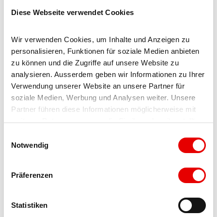
Ulrichen – Brig
Diese Webseite verwendet Cookies
Ou via Centovalli – Domodossola – col du Simplon – Brig
Wir verwenden Cookies, um Inhalte und Anzeigen zu 
Depuis l’Italie (Aoste, tunnel du Mont-Blanc) :
Aoste -
personalisieren, Funktionen für soziale Medien anbieten 
tunnel du Grand Saint Bernard (en été via le col) - Martigny
zu können und die Zugriffe auf unsere Website zu 
: autoroute A9 - Sierre : route principale Sierre – Brig
analysieren. Ausserdem geben wir Informationen zu Ihrer 
Verwendung unserer Website an unsere Partner für 
Ou via Domodossola – col du Simplon – Brig
soziale Medien, Werbung und Analysen weiter. Unsere 
Partner führen diese Informationen möglicherweise mit 
Blatten bei Naters
weiteren Daten zusammen, die Sie ihnen bereitgestellt 
Depuis Brig, on arrive à Blatten bei Naters via Naters, puis
haben oder die sie im Rahmen Ihrer Nutzung der Dienste 
E
avec le téléphérique à la Belalp sans voiture.
gesammelt haben.
Notwendig
i
n
Stationnement
w
Präferenzen
i
Des parkings payants sont disponibles au Chienzlichrommu
l
et au parking à Blatten bei Naters.
l
Statistiken
i