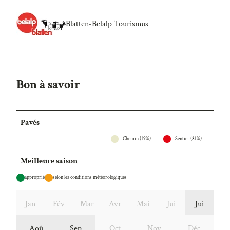
Blatten-Belalp Tourismus
Bon à savoir
Pavés
Chemin (19%)
Sentier (81%)
Meilleure saison
approprié
selon les conditions météorologiques
Jan
Fév
Mar
Avr
Mai
Jui
Jui
Aoû
Sep
Oct
Nov
Déc