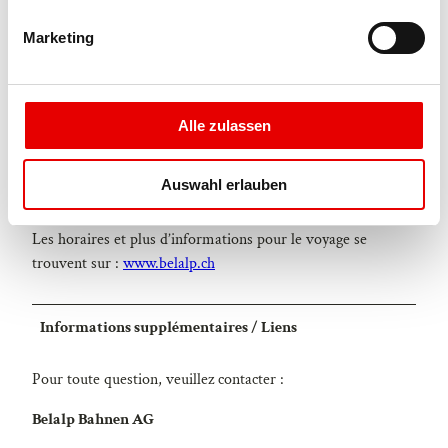
Plus d’informations sur :
g
Marketing
www.belalp.ch
u
n
Transports en commun
g
s
Alle zulassen
Blatten bei Naters est accessible depuis Brig ou Naters par
a
les transports publics
www.sbb.ch.
u
Auswahl erlauben
s
Depuis Blatten, vous atteignez Belalp avec le téléphérique.
w
Les horaires et plus d’informations pour le voyage se
a
trouvent sur :
www.belalp.ch
h
l
Informations supplémentaires / Liens
Pour toute question, veuillez contacter :
Belalp Bahnen AG