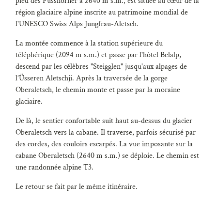
pied des Fusshörner à 2640 m s.m., est située au cœur de la
région glaciaire alpine inscrite au patrimoine mondial de
l'UNESCO Swiss Alps Jungfrau-Aletsch.
La montée commence à la station supérieure du
téléphérique (2094 m s.m.) et passe par l'hôtel Belalp,
descend par les célèbres "Steigglen" jusqu'aux alpages de
l’Üsseren Aletschji. Après la traversée de la gorge
Oberaletsch, le chemin monte et passe par la moraine
glaciaire.
De là, le sentier confortable suit haut au-dessus du glacier
Oberaletsch vers la cabane. Il traverse, parfois sécurisé par
des cordes, des couloirs escarpés. La vue imposante sur la
cabane Oberaletsch (2640 m s.m.) se déploie. Le chemin est
une randonnée alpine T3.
Le retour se fait par le même itinéraire.