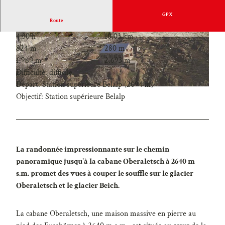
GPX
Route
4:30 h
10,03 km
824 m
280 m
1.969 m
2.693 m
Difficulté: difficile
Départ: Station supérieure Belalp (2094 m)
Objectif: Station supérieure Belalp
La randonnée impressionnante sur le chemin
panoramique jusqu'à la cabane Oberaletsch à 2640 m
s.m. promet des vues à couper le souffle sur le glacier
Oberaletsch et le glacier Beich.
La cabane Oberaletsch, une maison massive en pierre au