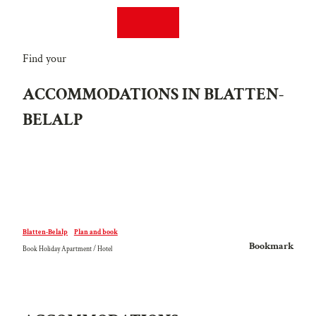
T
DE
FR
o
Search
Webcams
Menu
c
o
Find your
n
ACCOMMODATIONS IN BLATTEN-
t
e
BELALP
n
t
Blatten-Belalp
Plan and book
Bookmark
Book Holiday Apartment / Hotel