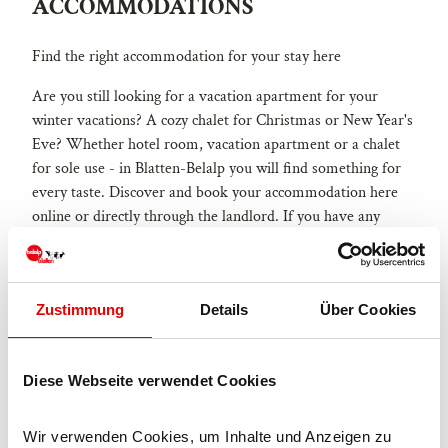
ACCOMMODATIONS
Find the right accommodation for your stay here
Are you still looking for a vacation apartment for your
winter vacations? A cozy chalet for Christmas or New Year's
Eve? Whether hotel room, vacation apartment or a chalet
for sole use - in Blatten-Belalp you will find something for
every taste. Discover and book your accommodation here
online or directly through the landlord. If you have any
questions, the team from Blatten-Belalp Tourismus AG will
be happy to help.
Blatten-Belalp. Naturally beautiful. Simply magical.
Zustimmung
Details
Über Cookies
#blattenbelalp #magicbelalp
Diese Webseite verwendet Cookies
Wir verwenden Cookies, um Inhalte und Anzeigen zu 