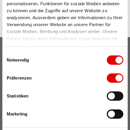
personalisieren, Funktionen für soziale Medien anbieten 
zu können und die Zugriffe auf unsere Website zu 
Please accept
marketing and statistics cookies
and then
analysieren. Ausserdem geben wir Informationen zu Ihrer 
reload the page to view the content.
Verwendung unserer Website an unsere Partner für 
soziale Medien, Werbung und Analysen weiter. Unsere 
Partner führen diese Informationen möglicherweise mit 
weiteren Daten zusammen, die Sie ihnen bereitgestellt 
haben oder die sie im Rahmen Ihrer Nutzung der Dienste 
Blatten-Belalp Tourismus AG
E
gesammelt haben.
Notwendig
i
Rischinustrasse 5
n
3914 Blatten bei Naters
w
Präferenzen
Telefon
+41 27 921 60 40
i
tourismus@belalp.ch
l
l
Statistiken
i
g
Marketing
u
n