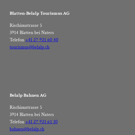
To
the
Blatten-Belalp Tourismus AG
shop
Rischinustrasse 5
3914 Blatten bei Naters
Telefon
+41 27 921 60 40
tourismus@belalp.ch
Belalp Bahnen AG
Rischinustrasse 5
3914 Blatten bei Naters
Telefon
+41 27 921 65 10
bahnen@belalp.ch