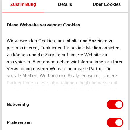
Zustimmung
Details
Über Cookies
Diese Webseite verwendet Cookies
Wir verwenden Cookies, um Inhalte und Anzeigen zu 
personalisieren, Funktionen für soziale Medien anbieten 
Hiking
zu können und die Zugriffe auf unsere Website zu 
and
analysieren. Ausserdem geben wir Informationen zu Ihrer 
status
Verwendung unserer Website an unsere Partner für 
report
soziale Medien, Werbung und Analysen weiter. Unsere 
Partner führen diese Informationen möglicherweise mit 
weiteren Daten zusammen, die Sie ihnen bereitgestellt 
haben oder die sie im Rahmen Ihrer Nutzung der Dienste 
E
gesammelt haben.
Notwendig
i
n
w
Präferenzen
i