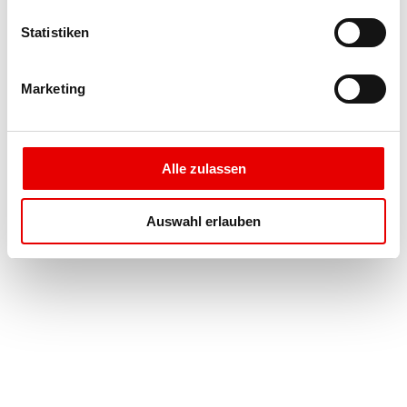
l
l
Statistiken
i
g
Marketing
u
Events
n
g
s
Alle zulassen
a
u
Auswahl erlauben
s
w
a
h
l