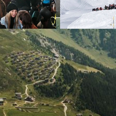
P
eautiful spot in Belalp.
l
a
_
D
y
S
F
v
4
5
i
5
d
7
-
e
S
a
o
b