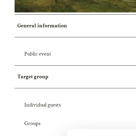
S
a
b
i
General information
n
e
E
Public event
g
g
e
Target group
l
.
j
Individual guests
p
e
g
Groups