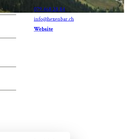
3914
Belalp
079 468 28 84
info@hexenbar.ch
Website