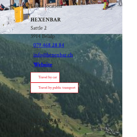
Event location
HEXENBAR
Sattle 2
3914
Belalp
079 468 28 84
info@hexenbar.ch
Website
Travel by car
Travel by public transport
Organizer
HEXENBAR
Sattle 2