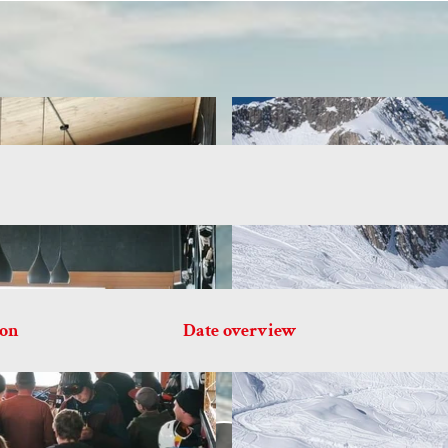
ion
Date overview