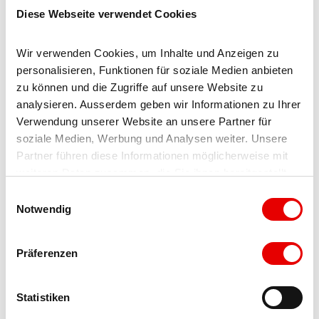
Diese Webseite verwendet Cookies
Nearby
View on map
Wir verwenden Cookies, um Inhalte und Anzeigen zu 
personalisieren, Funktionen für soziale Medien anbieten 
zu können und die Zugriffe auf unsere Website zu 
Event
analysieren. Ausserdem geben wir Informationen zu Ihrer 
Verwendung unserer Website an unsere Partner für 
Worth a visit
soziale Medien, Werbung und Analysen weiter. Unsere 
Partner führen diese Informationen möglicherweise mit 
Tours
weiteren Daten zusammen, die Sie ihnen bereitgestellt 
haben oder die sie im Rahmen Ihrer Nutzung der Dienste 
E
gesammelt haben.
Notwendig
i
n
Tenant/Operator
w
Präferenzen
i
Remo Gossen
l
Bahnhofstrasse 9a
l
Statistiken
3904
Naters
i