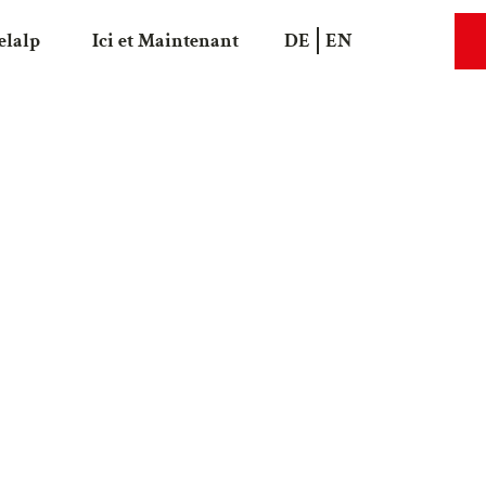
elalp
Ici et Maintenant
DE
EN
Recherche
Webca