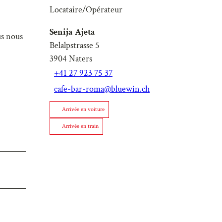
Locataire/Opérateur
Senija Ajeta
us nous
Belalpstrasse 5
3904
Naters
+41 27 923 75 37
cafe-bar-roma@bluewin.ch
Arrivée en voiture
Arrivée en train