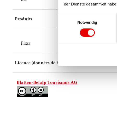
der Dienste gesammelt habe
E
Produits
Notwendig
i
n
w
i
Pizza
l
l
i
Licence (données de base)
g
u
n
Blatten-Belalp Tourismus AG
g
s
a
u
s
w