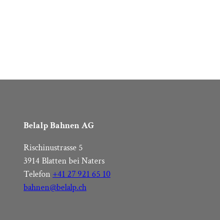
Belalp Bahnen AG
Rischinustrasse 5
3914 Blatten bei Naters
Telefon
+41 27 921 65 10
bahnen@belalp.ch