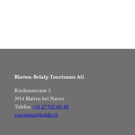
Blatten-Belalp Tourismus AG
Rischinustrasse 5
3914 Blatten bei Naters
Telefon
+41 27 921 60 40
tourismus@belalp.ch