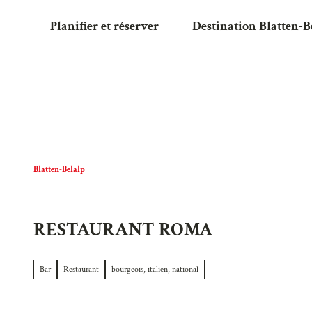
T
Planifier et réserver
Destination Blatten-B
o
c
o
n
t
e
n
t
Blatten-Belalp
RESTAURANT ROMA
Bar
Restaurant
bourgeois, italien, national