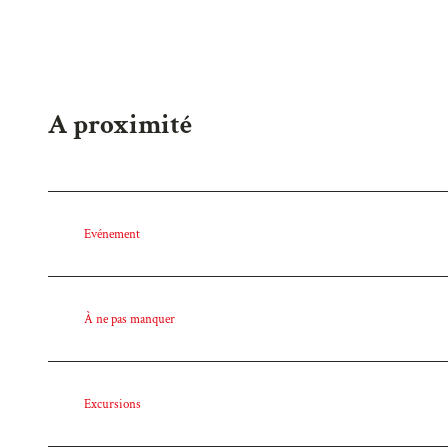
a
h
l
A proximité
Evénement
À ne pas manquer
Excursions