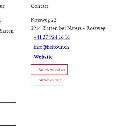
ur
Contact
b
Rossweg 22
4
3914
Blatten bei Naters
- Rossweg
latten
+41 27 924 16 18
info@beltour.ch
Website
Arrivée en voiture
Arrivée en train