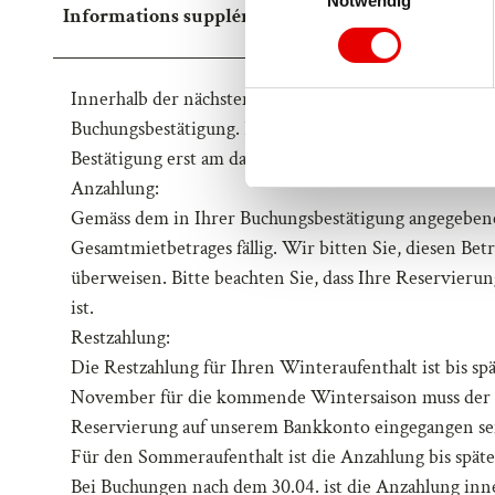
Notwendig
i
Informations supplémentaires
n
w
i
Innerhalb der nächsten 24 Stunden während der regul
l
Buchungsbestätigung. Bitte beachten Sie, dass bei B
l
Bestätigung erst am darauffolgenden Arbeitstag zugest
i
Anzahlung:
g
u
Gemäss dem in Ihrer Buchungsbestätigung angegeben
n
Gesamtmietbetrages fällig. Wir bitten Sie, diesen Be
g
überweisen. Bitte beachten Sie, dass Ihre Reservieru
s
ist.
a
Restzahlung:
u
Die Restzahlung für Ihren Winteraufenthalt ist bis s
s
November für die kommende Wintersaison muss der G
w
Reservierung auf unserem Bankkonto eingegangen se
a
h
Für den Sommeraufenthalt ist die Anzahlung bis spätes
l
Bei Buchungen nach dem 30.04. ist die Anzahlung innerh