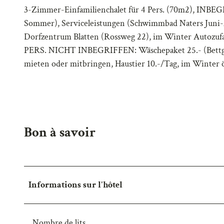
3-Zimmer-Einfamilienchalet für 4 Pers. (70m2), INBEG
-
Sommer), Serviceleistungen (Schwimmbad Naters Juni-A
H
Dorfzentrum Blatten (Rossweg 22), im Winter Au
P
PERS. NICHT INBEGRIFFEN: Wäschepaket 25.- (Bettgarn
I
mieten oder mitbringen, Haustier 10.-/Tag, im Winter 
M
1
1
2
5
Bon à savoir
Informations sur l'hôtel
Nombre de lits