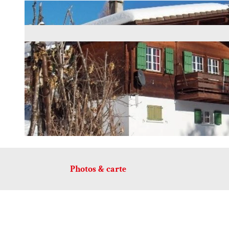
b
e
Photos & carte
0
-
-
W
I