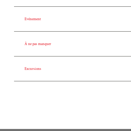
Evénement
À ne pas manquer
Excursions