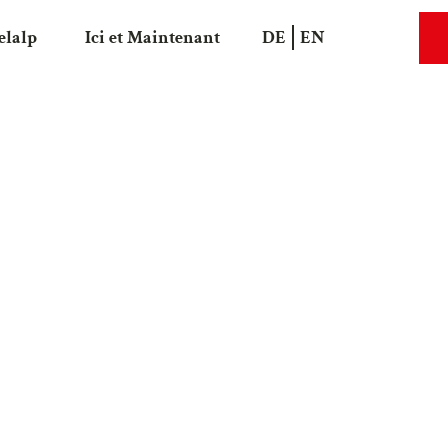
elalp
Ici et Maintenant
DE
EN
Recherche
Webca