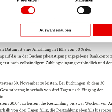
Präferenzen
Statistiken
ären Arbeitswoche erhalten Sie von uns eine ausführliche
uchungen an Wochenenden, Feiertagen oder während der Ferienz
Auswahl erlauben
ellt wird.
en Datum ist eine Anzahlung in Höhe von 50 % des
trag auf das in der Buchungsbestätigung angegebene Bankkonto 
ng erst nach vollständigem Zahlungseingang verbindlich und def
pätestens 30. November zu leisten. Bei Buchungen ab dem 30.
esamtbetrag innerhalb von drei Tagen nach Eingang der
in.
tens 30.04. zu leisten, die Restzahlung bis zwei Wochen vor A
alb von drei Tagen fällig, die Restzahlung ebenfalls bis spätes