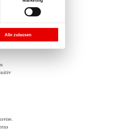
Marketing
eit die
Alle zulassen
zu
initiv
nreise.
tens