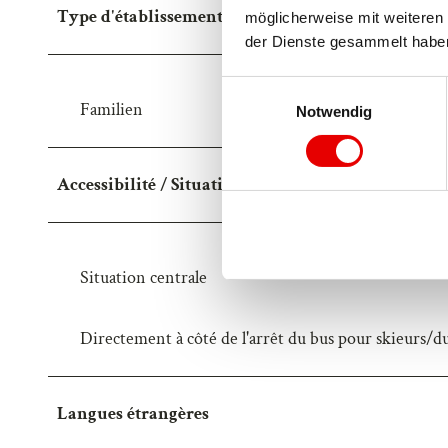
Type d'établissement
möglicherweise mit weiteren 
E
der Dienste gesammelt habe
3
3
E
0
Familien
Notwendig
i
n
w
Accessibilité / Situation
i
l
l
i
Situation centrale
g
u
n
Directement à côté de l'arrêt du bus pour skieurs/d
g
s
a
Langues étrangères
u
s