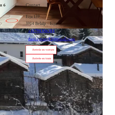
u 6
Contact
Eija 139
3914
Belalp
- Eija
+41798306384
dani.rotzer82@gmail.com
Arrivée en voiture
Arrivée en train