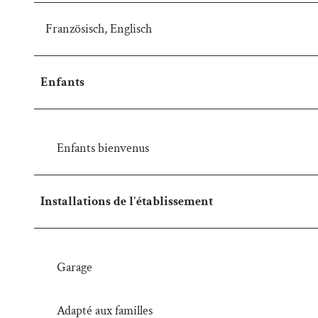
w
Französisch, Englisch
a
h
l
Enfants
Enfants bienvenus
Installations de l'établissement
Garage
Adapté aux familles