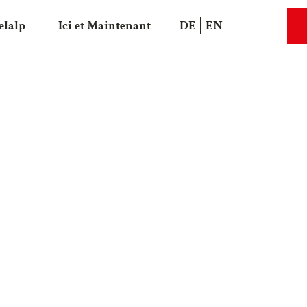
elalp
Ici et Maintenant
DE
EN
Recherche
Webca