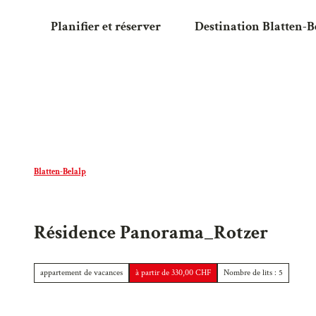
T
Planifier et réserver
Destination Blatten-B
o
c
o
n
t
e
n
t
Blatten-Belalp
Résidence Panorama_Rotzer
appartement de vacances
à partir de 330,00 CHF
Nombre de lits : 5