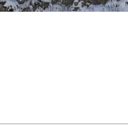
E
-
4
8
4
D
-
8
2
9
2
-
3
5
6
3
2