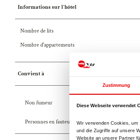
3
7
Informations sur l'hôtel
8
E
8
1
-
0
Nombre de lits
B
6
Nombre d'appartements
A
C
3
8
5
-
Convient à
E
Zustimmung
A
3
Non fumeur
3
Diese Webseite verwendet 
E
Personnes en fauteuil roulant
3
Wir verwenden Cookies, um In
6
und die Zugriffe auf unsere 
5
Website an unsere Partner fü