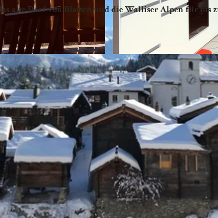
s alte Dorf von Blatten und die Walliser Alpen für bis z
E
6
1
7
E
3
A
5
-
1
A
4