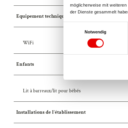
möglicherweise mit weiteren 
der Dienste gesammelt habe
Equipement technique
E
Notwendig
i
n
WiFi
w
i
l
Enfants
l
i
g
u
Lit à barreaux/lit pour bébés
n
g
s
Installations de l'établissement
a
u
s