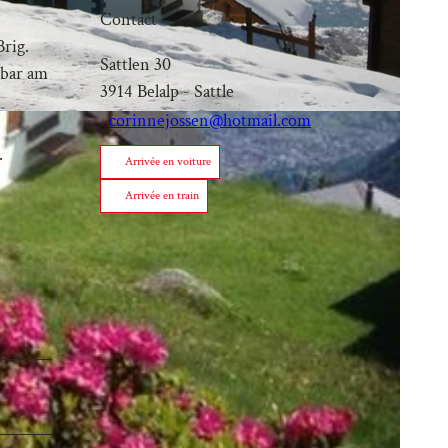
Contact
Brig.
Sattlen 30
lbar am
3914
Belalp
- Sattle
corinnejossen@hotmail.com
.
Arrivée en voiture
Arrivée en train