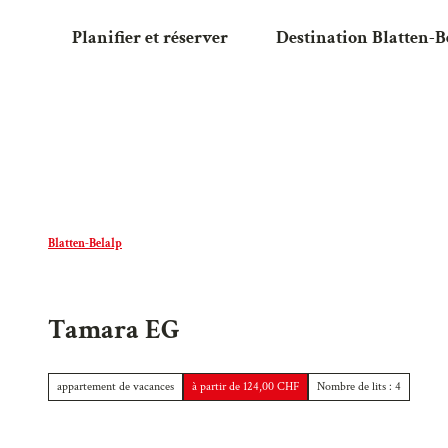
T
Planifier et réserver
Destination Blatten-B
o
c
o
n
t
e
n
t
Blatten-Belalp
Tamara EG
appartement de vacances
à partir de 124,00 CHF
Nombre de lits : 4