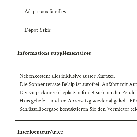
w
Adapté aux familles
a
h
Dépôt à skis
l
Informations supplémentaires
Nebenkosten: alles inklusive ausser Kurtaxe.
Die Sonnenterasse Belalp ist autofrei. Anfahrt mit Au
Der Gepäckumschlagplatz befindet sich bei der Pend
Haus geliefert und am Abreisetag wieder abgeholt. Für
Schlüsselübergabe kontaktieren Sie den Vermieter tele
Interlocuteur/trice