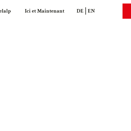
elalp
Ici et Maintenant
DE
EN
Recherche
Webca