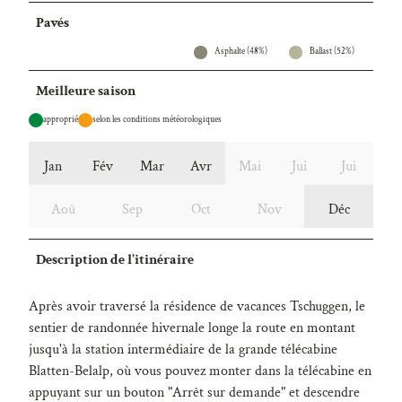
Pavés
Asphalte (48%)
Ballast (52%)
Meilleure saison
approprié
selon les conditions météorologiques
Jan
Fév
Mar
Avr
Mai
Jui
Jui
Aoû
Sep
Oct
Nov
Déc
Description de l'itinéraire
Après avoir traversé la résidence de vacances Tschuggen, le
sentier de randonnée hivernale longe la route en montant
jusqu'à la station intermédiaire de la grande télécabine
Blatten-Belalp, où vous pouvez monter dans la télécabine en
appuyant sur un bouton "Arrêt sur demande" et descendre