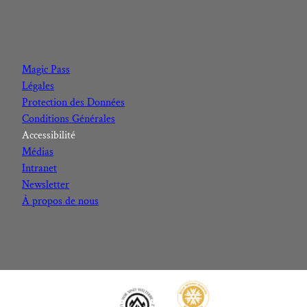
F
I
Y
L
a
n
o
i
c
s
u
n
Magic Pass
e
t
t
k
Légales
b
a
u
e
Protection des Données
o
g
b
d
Conditions Générales
o
r
e
I
Accessibilité
k
a
n
Médias
m
Intranet
Newsletter
À propos de nous