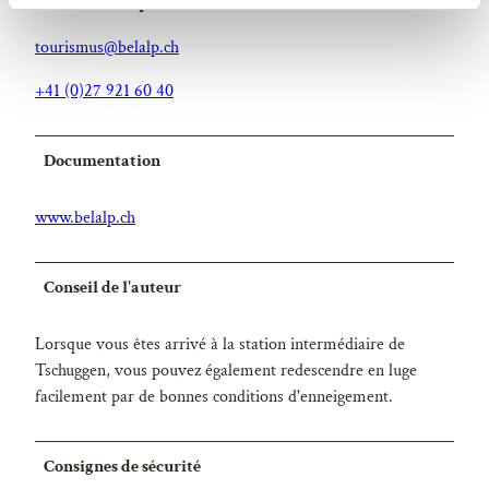
Blatten - Belalp Tourismus AG
a
tourismus@belalp.ch
h
l
+41 (0)27 921 60 40
Documentation
www.belalp.ch
Conseil de l'auteur
Lorsque vous êtes arrivé à la station intermédiaire de
Tschuggen, vous pouvez également redescendre en luge
facilement par de bonnes conditions d'enneigement.
Consignes de sécurité