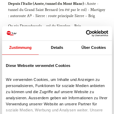
Depuis l'Italie (Aoste, tunnel du Mont Blanc) :
Aoste -
tunnel du Grand Saint Bernard (en été par le col) - Martigny
: autoroute A9 - Sierre : route principale Sierre – Brig
Ou via Domodossola – col du Simplon – Brig
Blatten bei Naters
Depuis Brig, vous passez par Naters jusqu'à Blatten bei
Zustimmung
Details
Über Cookies
Naters, puis prenez le téléphérique pour rejoindre la Belalp
sans voitures.
Diese Webseite verwendet Cookies
Stationnement
Wir verwenden Cookies, um Inhalte und Anzeigen zu 
Des parkings payants sont disponibles à Chienzlichrommu et
personalisieren, Funktionen für soziale Medien anbieten 
dans le parking couvert à Blatten bei Naters.
zu können und die Zugriffe auf unsere Website zu 
Plus d'informations sont disponibles sur :
analysieren. Ausserdem geben wir Informationen zu Ihrer 
Verwendung unserer Website an unsere Partner für 
www.belalp.ch
soziale Medien, Werbung und Analysen weiter. Unsere 