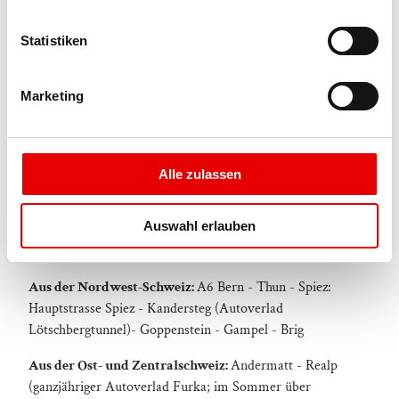
Sie aus Sicherheitsgründen immer eine geeignete
l
Wanderkarte dabei haben. Stöcke oder weitere Hilfsmittel
l
Statistiken
mitnehmen.
i
g
Marketing
Anreise und Parken
u
n
Anfahrt
g
s
Anreise mit dem Auto
Alle zulassen
a
Aus der Westschweiz:
A9 Lausanne - Vevey, bzw.
u
Auswahl erlauben
Nordwestschweiz: A12 Bern - Vevey: A9 - Sierre:
s
Hauptstrasse Sierre - Brig
w
a
Aus der Nordwest-Schweiz:
A6 Bern - Thun - Spiez:
h
Hauptstrasse Spiez - Kandersteg (Autoverlad
l
Lötschbergtunnel)- Goppenstein - Gampel - Brig
Aus der Ost- und Zentralschweiz:
Andermatt - Realp
(ganzjähriger Autoverlad Furka; im Sommer über