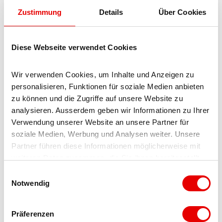
Zustimmung
Details
Über Cookies
Die Wanderung dauert ca. 2 Stunden. und hat nur wenig
anstieg und ist daher auch für kleine Kinder geeignet. Bei
Nässe kann der Boden rutschig sein.
Diese Webseite verwendet Cookies
Der Wanderweg ist nicht Kinderwagentauglich!
Wir verwenden Cookies, um Inhalte und Anzeigen zu 
personalisieren, Funktionen für soziale Medien anbieten 
Toureigenschaften
zu können und die Zugriffe auf unsere Website zu 
analysieren. Ausserdem geben wir Informationen zu Ihrer 
Rundweg
Verwendung unserer Website an unsere Partner für 
soziale Medien, Werbung und Analysen weiter. Unsere 
Ausrüstung
Partner führen diese Informationen möglicherweise mit 
weiteren Daten zusammen, die Sie ihnen bereitgestellt 
Festes Schuhwerk, dem Wetter angepasste Kleidung,
haben oder die sie im Rahmen Ihrer Nutzung der Dienste 
E
Sonnen- und Regenschutz, sowie ausreichender Vorrat an
gesammelt haben.
Notwendig
i
Essen und Getränken, sollten keine Einkehr- oder
n
Einkaufsmöglichkeiten vorhanden oder geöffnet sein.
w
Obwohl der Weg durchgehend sehr gut markiert ist, sollten
Präferenzen
i