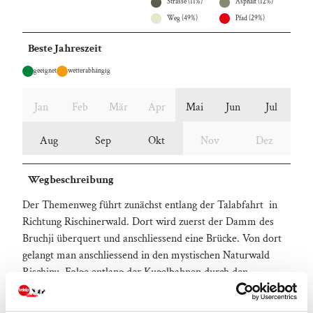
Strasse (11%)
Asphalt (12%)
Weg (49%)
Pfad (29%)
Beste Jahreszeit
geeignet
wetterabhängig
Jan
Feb
Mär
Apr
Mai
Jun
Jul
Aug
Sep
Okt
Nov
Dez
Wegbeschreibung
Der Themenweg führt zunächst entlang der Talabfahrt in
Richtung Rischinerwald. Dort wird zuerst der Damm des
Bruchji überquert und anschliessend eine Brücke. Von dort
gelangt man anschliessend in den mystischen Naturwald
Rischinu. Folge entlang der Kugelbahnen durch den
Rischinerwald zum Park'nRide Stalden im
Rischinerwald. Der grosse Grillplatz lädt zum verweilen ein.