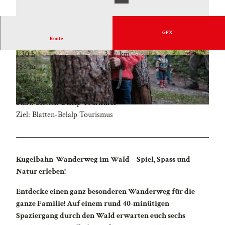
GPX
Route
1:20 h
3,37 km
186 m
188 m
1.327 m
1.513 m
Schwierigkeit: mittel
Start: Blatten-Belalp Tourismus
Ziel: Blatten-Belalp Tourismus
Kugelbahn-Wanderweg im Wald – Spiel, Spass und
Natur erleben!
Entdecke einen ganz besonderen Wanderweg für die
ganze Familie! Auf einem rund 40-minütigen
Spaziergang durch den Wald erwarten euch sechs