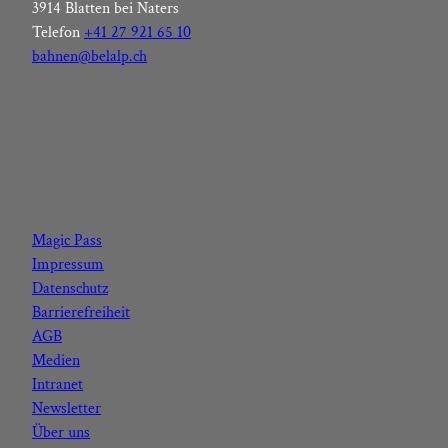
3914 Blatten bei Naters
Telefon
+41 27 921 65 10
bahnen@belalp.ch
F
I
Y
L
a
n
o
i
c
s
u
n
Magic Pass
e
t
t
k
Impressum
b
a
u
e
Datenschutz
o
g
b
d
Barrierefreiheit
o
r
e
I
AGB
k
a
n
Medien
m
Intranet
Newsletter
Über uns