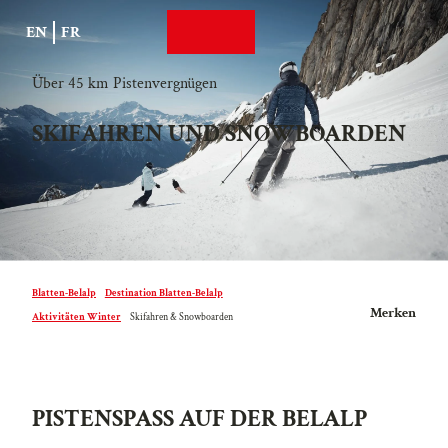
Z
EN
FR
u
Suche
Webcams
Menü
m
I
Über 45 km Pistenvergnügen
n
SKIFAHREN UND SNOWBOARDEN
h
a
l
t
Blatten-Belalp
Destination Blatten-Belalp
Merken
Aktivitäten Winter
Skifahren & Snowboarden
PISTENSPASS AUF DER BELALP