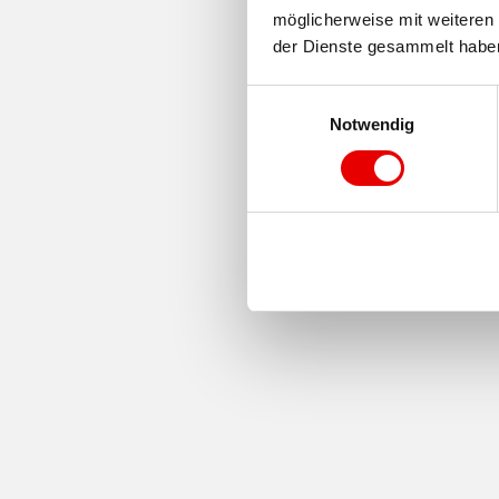
möglicherweise mit weiteren 
der Dienste gesammelt habe
E
Notwendig
i
n
w
i
l
l
i
g
u
n
g
s
a
u
s