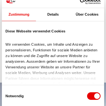
16.45 Uhr
Samstag und Sonntag geschlossen
Zustimmung
Details
Über Cookies
Winter 2026/27 (12.12.2026 – 04.04.2027)
12.12.2026 – 18.12.2026 Montag – Sonntag
07.15 Uhr –
19.15 Uhr
Diese Webseite verwendet Cookies
19.12.2026 – 22.02.2027 Montag – Sonntag 07.15 Uhr –
20.15 Uhr
Wir verwenden Cookies, um Inhalte und Anzeigen zu 
23.02.2027 – 04.04.2027 Montag – Montag 07.15 Uhr –
personalisieren, Funktionen für soziale Medien anbieten 
19.15 Uhr
zu können und die Zugriffe auf unsere Website zu 
analysieren. Ausserdem geben wir Informationen zu Ihrer 
Kurzfristige Änderungen der Öffnungszeiten sind nicht
Verwendung unserer Website an unsere Partner für 
ausgeschlossen.
soziale Medien, Werbung und Analysen weiter. Unsere 
Partner führen diese Informationen möglicherweise mit 
weiteren Daten zusammen, die Sie ihnen bereitgestellt 
haben oder die sie im Rahmen Ihrer Nutzung der Dienste 
E
gesammelt haben.
Notwendig
i
n