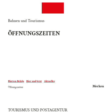
Z
EN
FR
u
Suche
Webcams
Menü
m
I
Bahnen und Tourismus
n
ÖFFNUNGSZEITEN
h
a
l
t
Blatten-Belalp
Hier und Jetzt
Aktuelles
Merken
Öffnungszeiten
TOURISMUS UND POSTAGENTUR