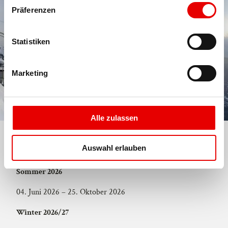
w
Präferenzen
i
l
l
Statistiken
i
g
Marketing
u
n
g
s
Alle zulassen
a
u
Auswahl erlauben
BETRIEBSDATEN
s
w
Sommer 2026
a
h
04. Juni 2026 – 25. Oktober 2026
l
Winter 2026/27