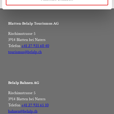
s
w
a
h
Blatten-Belalp Tourismus AG
l
Rischinustrasse 5
3914 Blatten bei Naters
Telefon
+41 27 921 60 40
tourismus@belalp.ch
Belalp Bahnen AG
Rischinustrasse 5
3914 Blatten bei Naters
Telefon
+41 27 921 65 10
bahnen@belalp.ch