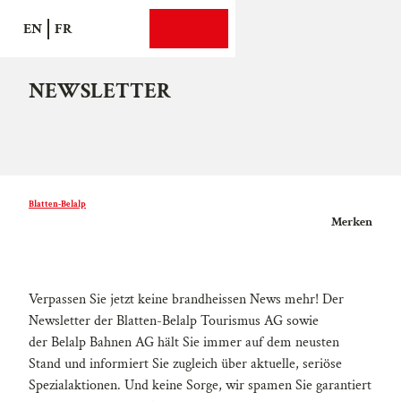
Z
EN
FR
u
Suche
Webcams
Menü
Rundum informiert
m
I
NEWSLETTER
n
h
a
l
t
Blatten-Belalp
Merken
Verpassen Sie jetzt keine brandheissen News mehr! Der
Newsletter der Blatten-Belalp Tourismus AG sowie
der Belalp Bahnen AG hält Sie immer auf dem neusten
Stand und informiert Sie zugleich über aktuelle, seriöse
Spezialaktionen. Und keine Sorge, wir spamen Sie garantiert