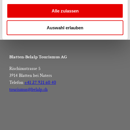
g
Arrivée en voiture
s
Alle zulassen
a
Arrivée en train
u
Auswahl erlauben
s
w
a
h
Blatten-Belalp Tourismus AG
l
Rischinustrasse 5
3914 Blatten bei Naters
Telefon
+41 27 921 60 40
tourismus@belalp.ch