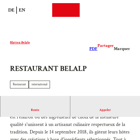
T
DE
EN
o
Recherche
Webcams
Menu
c
o
n
t
Blatten-Belalp
Partager
e
PDF
Marquer
n
t
RESTAURANT BELALP
Restaurant
international
Le lieu de naissance de notre nouveau restaurant Lötschberg
Route
Appeler
est l'endroit où des ingrédients de choix de la meilleure
qualité s'unissent à un artisanat culinaire respectueux de la
tradition. Depuis le 14 septembre 2018, ils gâtent leurs hôtes
avec des créations à base d'ingrédients sélectionnés. Tout à