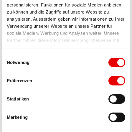
A proximité
Regarder sur la carte
personalisieren, Funktionen für soziale Medien anbieten 
zu können und die Zugriffe auf unsere Website zu 
analysieren. Ausserdem geben wir Informationen zu Ihrer 
Evénement
Verwendung unserer Website an unsere Partner für 
soziale Medien, Werbung und Analysen weiter. Unsere 
Partner führen diese Informationen möglicherweise mit 
À ne pas manquer
weiteren Daten zusammen, die Sie ihnen bereitgestellt 
haben oder die sie im Rahmen Ihrer Nutzung der Dienste 
Excursions
E
gesammelt haben.
Notwendig
i
n
w
Präferenzen
Locataire/Opérateur
i
l
Restaurant Belalp
l
Statistiken
Landstrasse 1
i
3904
Naters
g
Marketing
+41 27 510 22 44
u
n
info@loetschberg-naters.ch