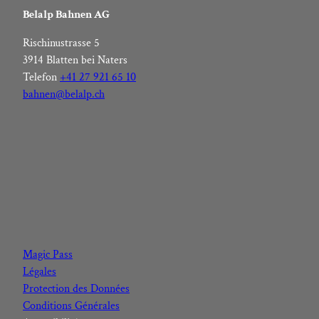
Belalp Bahnen AG
Rischinustrasse 5
3914 Blatten bei Naters
Telefon
+41 27 921 65 10
bahnen@belalp.ch
F
I
Y
L
a
n
o
i
c
s
u
n
Magic Pass
e
t
t
k
Légales
b
a
u
e
Protection des Données
o
g
b
d
Conditions Générales
o
r
e
I