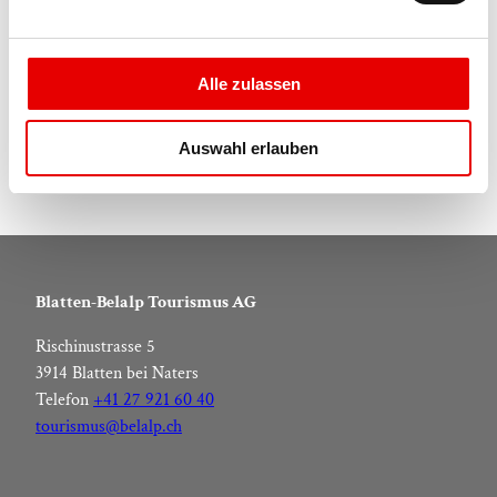
n
info@naters.ch
g
Website
s
Alle zulassen
a
Arrivée en voiture
u
Arrivée en train
Auswahl erlauben
s
w
a
h
l
Blatten-Belalp Tourismus AG
Rischinustrasse 5
3914 Blatten bei Naters
Telefon
+41 27 921 60 40
tourismus@belalp.ch