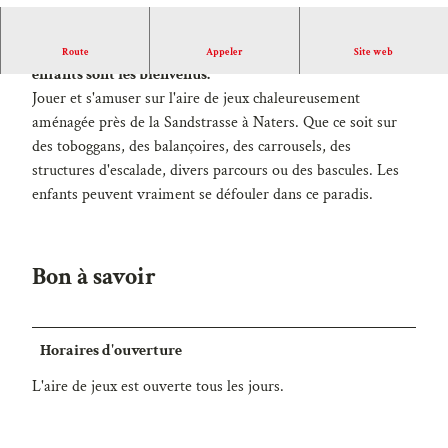
Bienvenue à l'aire de jeux de la Sandstrasse à Naters.
Les
Route
Appeler
Site web
enfants sont les bienvenus.
Jouer et s'amuser sur l'aire de jeux chaleureusement
aménagée près de la Sandstrasse à Naters. Que ce soit sur
des toboggans, des balançoires, des carrousels, des
structures d'escalade, divers parcours ou des bascules. Les
enfants peuvent vraiment se défouler dans ce paradis.
Bon à savoir
Horaires d'ouverture
L'aire de jeux est ouverte tous les jours.