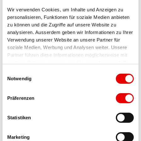
Wir verwenden Cookies, um Inhalte und Anzeigen zu 
personalisieren, Funktionen für soziale Medien anbieten 
A proximité
Regarder sur la carte
zu können und die Zugriffe auf unsere Website zu 
analysieren. Ausserdem geben wir Informationen zu Ihrer 
Verwendung unserer Website an unsere Partner für 
soziale Medien, Werbung und Analysen weiter. Unsere 
Evénement
Partner führen diese Informationen möglicherweise mit 
weiteren Daten zusammen, die Sie ihnen bereitgestellt 
À ne pas manquer
haben oder die sie im Rahmen Ihrer Nutzung der Dienste 
E
gesammelt haben.
Notwendig
i
Excursions
n
w
Präferenzen
i
l
Contact
l
Statistiken
Sandstrasse 34
i
3904
Naters
g
Marketing
+41 27 922 75 75
u