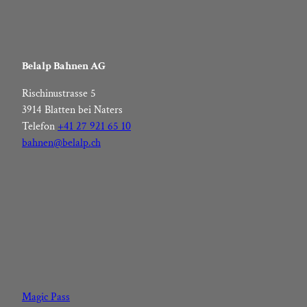
Belalp Bahnen AG
Rischinustrasse 5
3914 Blatten bei Naters
Telefon
+41 27 921 65 10
bahnen@belalp.ch
F
I
Y
L
a
n
o
i
c
s
u
n
Magic Pass
e
t
t
k