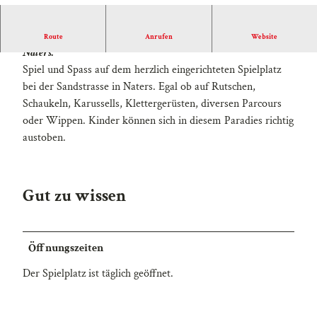
Herzlich Willkommen auf dem Spielplatz an der Sandstrasse in
Route
Anrufen
Website
Naters.
Spiel und Spass auf dem herzlich eingerichteten Spielplatz
bei der Sandstrasse in Naters. Egal ob auf Rutschen,
Schaukeln, Karussells, Klettergerüsten, diversen Parcours
oder Wippen. Kinder können sich in diesem Paradies richtig
austoben.
Gut zu wissen
Öffnungszeiten
Der Spielplatz ist täglich geöffnet.