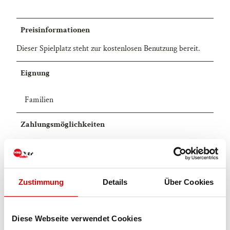
Preisinformationen
Dieser Spielplatz steht zur kostenlosen Benutzung bereit.
Eignung
Familien
Zahlungsmöglichkeiten
Eintritt frei
Ansprechpartner:in
Zustimmung
Details
Über Cookies
Gemeindeverwaltung Naters
Lizenz (Stammdaten)
Diese Webseite verwendet Cookies
Blatten-Belalp Tourismus AG