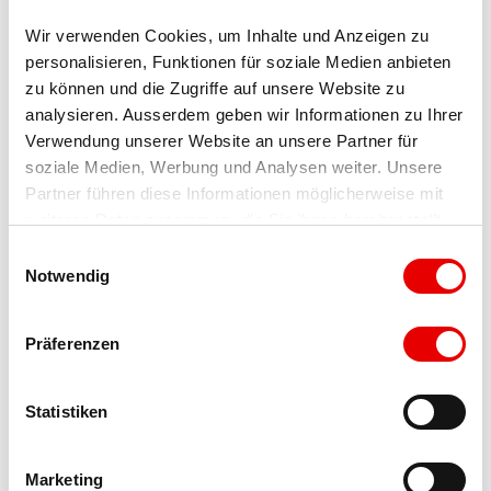
Wir verwenden Cookies, um Inhalte und Anzeigen zu 
personalisieren, Funktionen für soziale Medien anbieten 
zu können und die Zugriffe auf unsere Website zu 
analysieren. Ausserdem geben wir Informationen zu Ihrer 
Verwendung unserer Website an unsere Partner für 
soziale Medien, Werbung und Analysen weiter. Unsere 
In der Nähe
Partner führen diese Informationen möglicherweise mit 
Auf der Karte anschauen
weiteren Daten zusammen, die Sie ihnen bereitgestellt 
haben oder die sie im Rahmen Ihrer Nutzung der Dienste 
E
gesammelt haben.
Notwendig
Veranstaltung
i
n
w
Besuchenswert
Präferenzen
i
l
Touren
l
Statistiken
i
g
Marketing
u