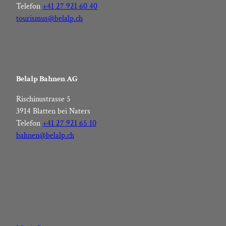
Telefon
+41 27 921 60 40
tourismus@belalp.ch
Belalp Bahnen AG
Rischinustrasse 5
3914 Blatten bei Naters
Telefon
+41 27 921 65 10
bahnen@belalp.ch
F
I
Y
L
a
n
o
i
c
s
u
n