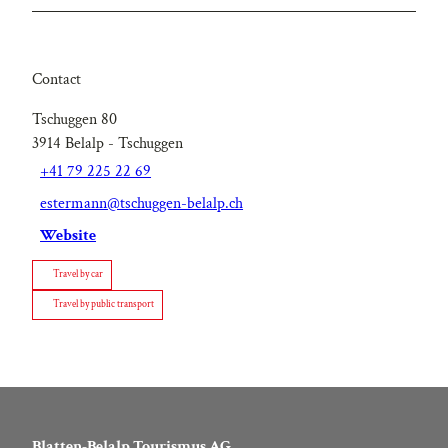
Contact
Tschuggen 80
3914
Belalp
- Tschuggen
+41 79 225 22 69
estermann@tschuggen-belalp.ch
Website
Travel by car
Travel by public transport
Blatten-Belalp Tourismus AG