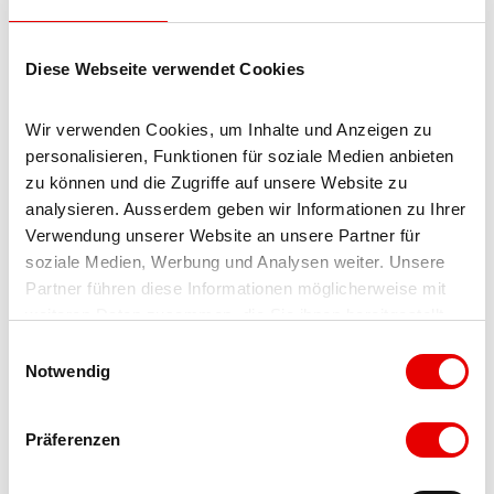
Technical equipment
Diese Webseite verwendet Cookies
WiFi
Wir verwenden Cookies, um Inhalte und Anzeigen zu 
Facilities / Services
personalisieren, Funktionen für soziale Medien anbieten 
zu können und die Zugriffe auf unsere Website zu 
family friendly
analysieren. Ausserdem geben wir Informationen zu Ihrer 
Verwendung unserer Website an unsere Partner für 
More information
soziale Medien, Werbung und Analysen weiter. Unsere 
Partner führen diese Informationen möglicherweise mit 
Im Preis inbegriffen sind die Gebühren für Wasser,
weiteren Daten zusammen, die Sie ihnen bereitgestellt 
Abwasser und Strom, ein Kehrichtsack, Internet und auch
haben oder die sie im Rahmen Ihrer Nutzung der Dienste 
E
die Endreinigung. Die Bettwäsche kann mitgebracht oder
gesammelt haben.
Notwendig
i
gemietet werden. Neu inbegriffen sind die Kurtaxe und im
n
Winter der Personentransport zur Mittelstation.
w
Präferenzen
i
Das Haus kann im Normalfall um 16.00 Uhr (oder nach
l
Absprache) belegt werden und müsste am Abreisetag um