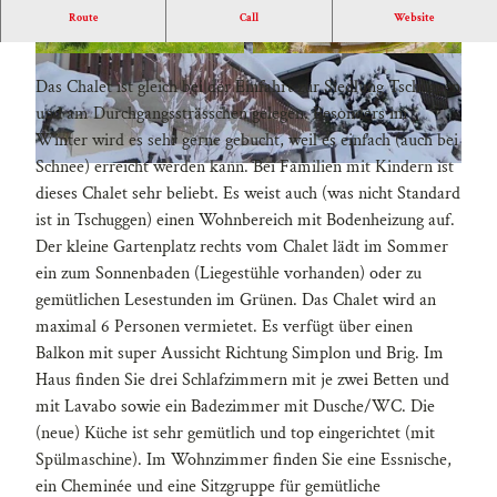
Route
Call
Website
Wenige Wochen jetzt in der Wintersaison noch frei!
S
Das Chalet ist gleich bei der Einfahrt zur Siedlung Tschuggen
o
und am Durchgangssträsschen gelegen. Besonders im
m
Winter wird es sehr gerne gebucht, weil es einfach (auch bei
m
Schnee) erreicht werden kann. Bei Familien mit Kindern ist
e
W
dieses Chalet sehr beliebt. Es weist auch (was nicht Standard
r
i
ist in Tschuggen) einen Wohnbereich mit Bodenheizung auf.
n
Der kleine Gartenplatz rechts vom Chalet lädt im Sommer
t
ein zum Sonnenbaden (Liegestühle vorhanden) oder zu
e
gemütlichen Lesestunden im Grünen. Das Chalet wird an
r
maximal 6 Personen vermietet. Es verfügt über einen
Balkon mit super Aussicht Richtung Simplon und Brig. Im
Haus finden Sie drei Schlafzimmern mit je zwei Betten und
mit Lavabo sowie ein Badezimmer mit Dusche/WC. Die
(neue) Küche ist sehr gemütlich und top eingerichtet (mit
Spülmaschine). Im Wohnzimmer finden Sie eine Essnische,
ein Cheminée und eine Sitzgruppe für gemütliche