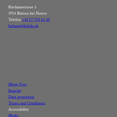
Rischinustrasse 5
3914 Blatten bei Naters
Telefon
+41 27 921 65 10
bahnen@belalp.ch
F
I
Y
L
a
n
o
i
c
s
u
n
Magic Pass
e
t
t
k
Imprint
b
a
u
e
Data protection
o
g
b
d
Terms and Conditions
o
r
e
I
Accessibility
k
a
n
Media