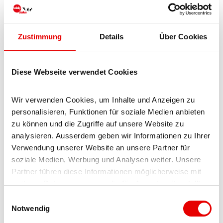
ski storeroom
Zustimmung
Details
Über Cookies
public car park
Diese Webseite verwendet Cookies
room/apt. with view
More information
Wir verwenden Cookies, um Inhalte und Anzeigen zu 
personalisieren, Funktionen für soziale Medien anbieten 
Wir sprechen Deutsch, Französisch, Italienisch, Englisch
zu können und die Zugriffe auf unsere Website zu 
analysieren. Ausserdem geben wir Informationen zu Ihrer 
Contact person
Verwendung unserer Website an unsere Partner für 
Carmen & Pierre Geiger
soziale Medien, Werbung und Analysen weiter. Unsere 
Partner führen diese Informationen möglicherweise mit 
weiteren Daten zusammen, die Sie ihnen bereitgestellt 
haben oder die sie im Rahmen Ihrer Nutzung der Dienste 
E
gesammelt haben.
Notwendig
i
Nearby
n
View on map