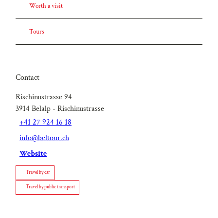
Worth a visit
Tours
Contact
Rischinustrasse 94
3914
Belalp
- Rischinustrasse
+41 27 924 16 18
info@beltour.ch
Website
Travel by car
Travel by public transport