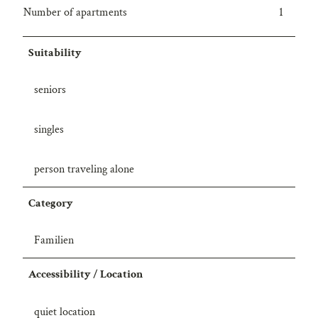
Number of apartments
1
4
7
5
Suitability
seniors
singles
person traveling alone
Category
Familien
Accessibility / Location
quiet location