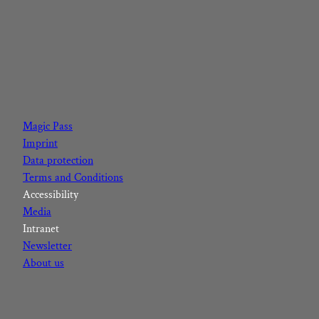
F
I
Y
L
a
n
o
i
c
s
u
n
Magic Pass
e
t
t
k
Imprint
b
a
u
e
Data protection
o
g
b
d
Terms and Conditions
o
r
e
I
Accessibility
k
a
n
Media
m
Intranet
Newsletter
About us