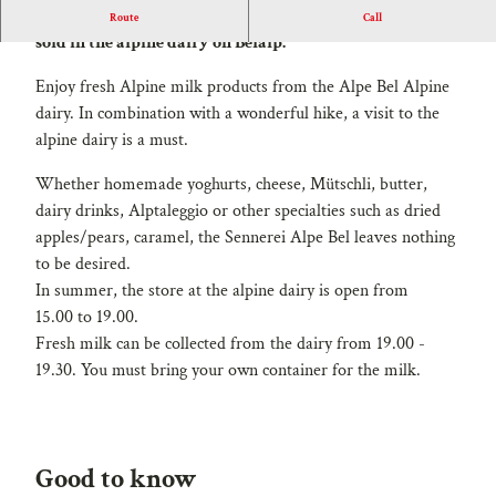
In summer, fresh alpine milk products are prepared and
Route
Call
sold in the alpine dairy on Belalp.
Enjoy fresh Alpine milk products from the Alpe Bel Alpine
dairy. In combination with a wonderful hike, a visit to the
alpine dairy is a must.
Whether homemade yoghurts, cheese, Mütschli, butter,
dairy drinks, Alptaleggio or other specialties such as dried
apples/pears, caramel, the Sennerei Alpe Bel leaves nothing
to be desired.
In summer, the store at the alpine dairy is open from
15.00 to 19.00.
Fresh milk can be collected from the dairy from 19.00 -
19.30. You must bring your own container for the milk.
Good to know